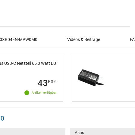
r 90XB04EN-MPW0M0
Videos & Beiträge
FA
s USB-C Netzteil 65,0 Watt EU
43
00
€
Artikel verfügbar
M0
Asus