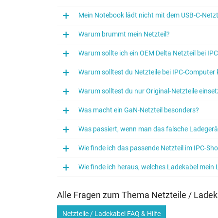
Verwendung
Mein Notebook lädt nicht mit dem USB-C-Netzte
Warum brummt mein Netzteil?
Auszug passender Modelle für P/N 90XB04EN-M
Warum sollte ich ein OEM Delta Netzteil bei I
Warum solltest du Netzteile bei IPC‑Computer
Warum solltest du nur Original-Netzteile eins
Sie haben diesen Artikel anhand einer Ersatzteilnum
der Bestellung bitte den Hersteller und die Modell 
Was macht ein GaN-Netzteil besonders?
Wie identifiziere ich mein Notebook Modell?
Was passiert, wenn man das falsche Ladegerä
Wie finde ich das passende Netzteil im IPC-Sh
Wie finde ich heraus, welches Ladekabel mein
Alle Fragen zum Thema Netzteile / Ladek
Netzteile / Ladekabel FAQ & Hilfe