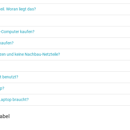
Notebook / Laptop
il. Woran liegt das?
PW0M0
Asus ZenBook 14 UX425EA
,
As
GU502GW
,
Asus ExpertBook B2
PC‑Computer kaufen?
ExpertBook L2 Flip L2402FYA
,
A
Asus ExpertBook B1 B1502CGA
 kaufen?
etzen und keine Nachbau-Netzteile?
mer gefunden. Gerne prüfen wir ob es sich dabei auch um das passende Ers
Bezeichnung in der Bestellanmerkung an.
t benutzt?
op?
 Laptop braucht?
abel