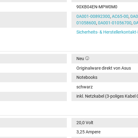
90XB04EN-MPW0M0
0A001-00892300
,
AC65-00
,
0A0
01058600
,
0A001-01056700
,
0
Sicherheits- & Herstellerkontakt
Neu
Originalware direkt von Asus
Notebooks
schwarz
inkl. Netzkabel (3-poliges Kabel 
20,0 Volt
3,25 Ampere