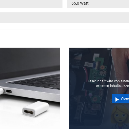
65,0 Watt
15V / 3A / 45,0W
5V / 3A / 15,0W
9V / 3A / 27,0W
100-240V / 50-60Hz
VI
USB-C / 180° gerade
1.75 m
Dieser Inhalt wird von einem
externen Inhalts akze
Video
65 mm / 65 mm / 30 mm
Ja