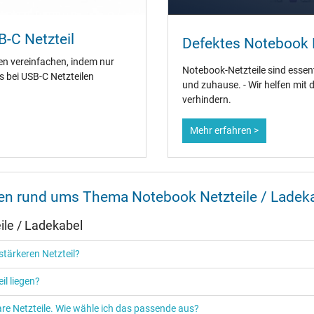
CCC
CE
B-C Netzteil
NOM NYCE
Defektes Notebook N
PSE
en vereinfachen, indem nur
SEC
Notebook-Netzteile sind essenti
es bei USB-C Netzteilen
Singapore Safety Mark
und zuhause. - Wir helfen mit 
TÜV Argentina Certificado
verhindern.
TÜV Geprüfte Sicherheit
UKCA
Mehr erfahren >
UL Listed
UL Nachhaltigkeit
Ukraine Safety
nen rund ums Thema Notebook Netzteile / Ladek
t einem USB-C Ladekabel können Sie in unserem
Blogbeitrag
nachlesen. B
le / Ladekabel
ebook FAQ – Häufig gestellte Fragen
oder werfen Sie einen Blick in die
tärkeren Netzteil?
il liegen?
re Netzteile. Wie wähle ich das passende aus?
Netzteil