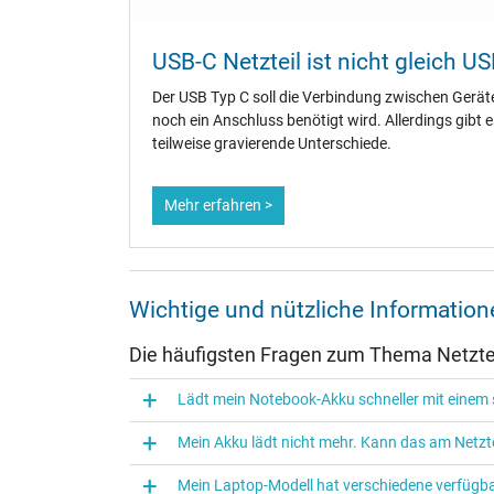
Prüfsiegel
USB-C Netzteil ist nicht gleich US
Der USB Typ C soll die Verbindung zwischen Gerät
noch ein Anschluss benötigt wird. Allerdings gibt 
teilweise gravierende Unterschiede.
Mehr erfahren >
Wichtige und nützliche Informatio
Weiter Informationen zum Laden Ihres Notebooks mi
Die häufigsten Fragen zum Thema Netztei
oder anderen Themen besuchen Sie gerne unsere
Not
eigenen
IPC-Blog
.
Lädt mein Notebook-Akku schneller mit einem s
Kategorisierung
Mein Akku lädt nicht mehr. Kann das am Netzte
Mein Laptop-Modell hat verschiedene verfügba
Kategorie