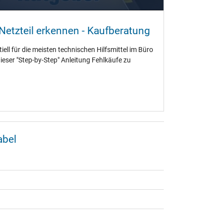
etzteil erkennen - Kaufberatung
ell für die meisten technischen Hilfsmittel im Büro
dieser "Step-by-Step" Anleitung Fehlkäufe zu
abel
ei weiteren Fragen im Bezug auf USB-C Ladekabel
 Vielzahl unserer verschiedenen Themen in unserem