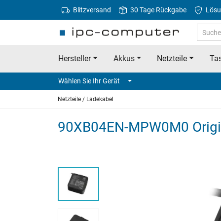
Blitzversand
30 Tage Rückgabe
Lösu
Hersteller
Akkus
Netzteile
Tas
Wählen Sie Ihr Gerät
Netzteile / Ladekabel
90XB04EN-MPW0M0 Origina