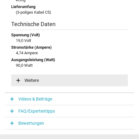
Lieferumfang
(3-poliges Kabel C5)
Technische Daten
Spannung (Volt)
19,0 Volt
Stromstärke (Ampere)
4,74 Ampere
Ausgangsleistung (Watt)
90,0 Watt
Zusätzliche Ausgangsleistung
19V / 4,74A / 90,0W
Weitere
Eingangsspannung
100-240V / 50-60Hz
Energieeffizienz
Videos & Beiträge
VI
FAQ/Expertentipps
Notebook Stecker
Bewertungen
Steckertyp / -form
rund / 90° abgewinkelt
Steckerlänge (mm)