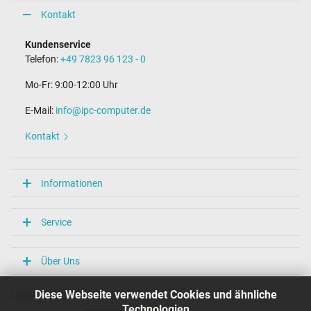
7,7 mm
Kontakt
Steckerdurchmesser außen / innen
3,0 mm / 1,1 mm
Kundenservice
Stift im Stecker
Telefon:
+49 7823 96 123 - 0
Nein
Mo-Fr: 9:00-12:00 Uhr
Maße
E-Mail:
info@ipc-computer.de
Länge / Breite / Höhe
125 mm / 50 mm / 34 mm
Kontakt
Weitere Daten
Überlast-, kurzschluss- und überhitzungsgeschützt
Informationen
Ja
Prüfsiegel
CCC
Service
CE
EAC
NOM NYCE
Über Uns
PSE
SEC
Diese Webseite verwendet Cookies und ähnliche
Unsere Versandarten
Singapore Safety Mark
TÜV Argentina Certificado
Technologien