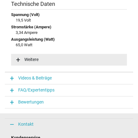
Technische Daten
Spannung (Volt)
19,5 Volt
Stromstärke (Ampere)
3,34 Ampere
Ausgangsleistung (Watt)
65,0 Watt
Eingangsspannung
100-240V / 50-60Hz
Weitere
Energieeffizienz
VI
Funktions-LED
Videos & Beiträge
Funktions-LED im Stecker
FAQ/Expertentipps
Notebook Stecker
Bewertungen
Steckertyp / -form
rund / 180° gerade
Steckerlänge (mm)
9,5 mm
Kontakt
Steckerdurchmesser außen / innen
4,5 mm / 2,9 mm
Kundenservice