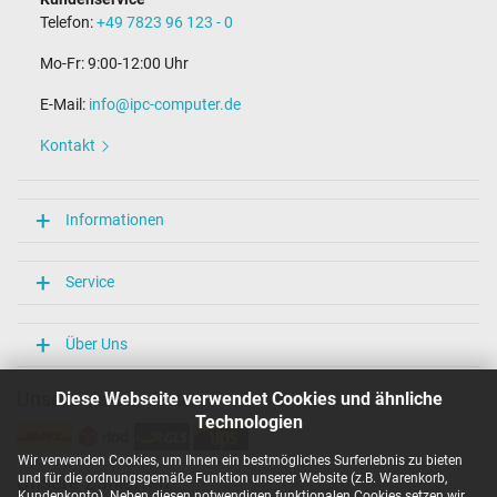
Stift im Stecker
Telefon:
+49 7823 96 123 - 0
Ja
Länge Anschlusskabel (m) (ca.)
Mo-Fr: 9:00-12:00 Uhr
1.75 m
E-Mail:
info@ipc-computer.de
Maße
Kontakt
Länge / Breite / Höhe
106 mm / 47 mm / 29 mm
Weitere Daten
Informationen
Überlast-, kurzschluss- und überhitzungsgeschützt
Ja
Service
Prüfsiegel
CCC
CE
Über Uns
EAC
IRAM
Unsere Versandarten
Diese Webseite verwendet Cookies und ähnliche
N
Technologien
NOM NYCE
PCT
Wir verwenden Cookies, um Ihnen ein bestmögliches Surferlebnis zu bieten
PSE
und für die ordnungsgemäße Funktion unserer Website (z.B. Warenkorb,
Unsere Zahlarten
SEC
Kundenkonto). Neben diesen notwendigen funktionalen Cookies setzen wir