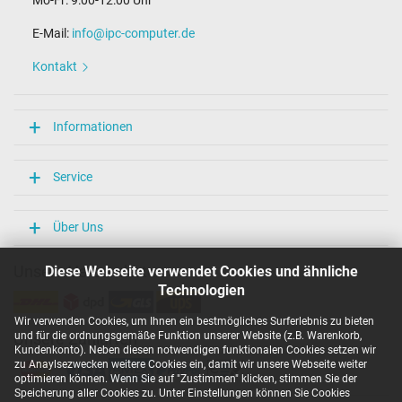
E-Mail:
info@ipc-computer.de
Kontakt
Informationen
Service
Über Uns
Unsere Versandarten
Diese Webseite verwendet Cookies und ähnliche
Technologien
Wir verwenden Cookies, um Ihnen ein bestmögliches Surferlebnis zu bieten
und für die ordnungsgemäße Funktion unserer Website (z.B. Warenkorb,
Unsere Zahlarten
Kundenkonto). Neben diesen notwendigen funktionalen Cookies setzen wir
zu Anaylsezwecken weitere Cookies ein, damit wir unsere Webseite weiter
optimieren können. Wenn Sie auf "Zustimmen" klicken, stimmen Sie der
Speicherung aller Cookies zu. Unter Einstellungen können Sie Cookies