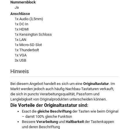
Nummernblock
Ja
Anschlüsse
1x Audio (3,5mm)
1x DC In
1x HDMI
1x Kensington Schloss
1x LAN
1x Micro-SD Slot
1x Thunderbolt
1x VGA
3x USB
Hinweis
Bei diesem Angebot handelt es sich um eine
Originaltastatur
. Im
Markt werden jedoch auch häufig Nachbau-Tastaturen verkauft,
die sich in puncto Verarbeitungsqualität, Passform und
Langlebigkeit von Originalprodukten unterscheiden können.
Die
Vorteile
der
Originaltastatur
sind:
Exact die
gleiche Beschriftung
der Tasten wie beim Original
– damit 100% gleiche Funktion
Bessere
Verarbeitung
und
Haltbarkeit
der Tastenkappen
und deren Beschriftung