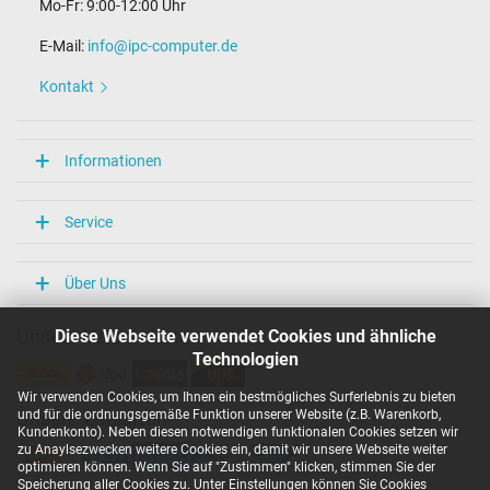
Mo-Fr: 9:00-12:00 Uhr
E-Mail:
info@ipc-computer.de
Kontakt
Informationen
Service
Über Uns
Diese Webseite verwendet Cookies und ähnliche
Unsere Versandarten
Technologien
Wir verwenden Cookies, um Ihnen ein bestmögliches Surferlebnis zu bieten
und für die ordnungsgemäße Funktion unserer Website (z.B. Warenkorb,
Unsere Zahlarten
Kundenkonto). Neben diesen notwendigen funktionalen Cookies setzen wir
zu Anaylsezwecken weitere Cookies ein, damit wir unsere Webseite weiter
optimieren können. Wenn Sie auf "Zustimmen" klicken, stimmen Sie der
Speicherung aller Cookies zu. Unter Einstellungen können Sie Cookies