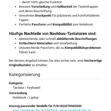
– damit 100% gleiche Funktion
Bessere
Verarbeitung
und
Haltbarkeit
der Tastenkappen
und deren Beschriftung
Gewohnter
Druckpunkt
für präziseres und komfortableres
Tippen
Perfekte
Passform
und
Kompatibilität
zum Notebook
Häufige
Nachteile
von
Nachbau-Tastaturen
sind:
Abweichende oder schnell
abblätternde Beschriftungen
Schlechtere Materialien
und Verarbeitung
Unzureichende Passform, die zu
Kompatibilitätsproblemen
führen kann
Bei diesem Angebot können Sie also sicher sein, eine
hochwertige
Originaltastatur
zu erhalten.
Kategorisierung
Kategorie
Tastatur / Keyboard
Verwendung
Notebook / Laptop
Auszug passender Modelle für P/N HQ207D060200
Asus VivoBook Flip 14 TP420UA
,
Asus VivoBook Flip 14