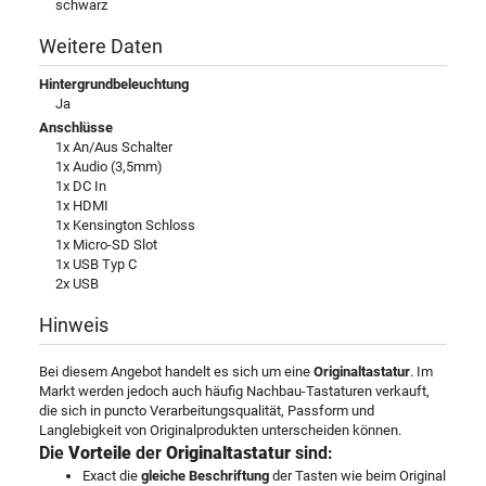
schwarz
Weitere Daten
Hintergrundbeleuchtung
Ja
Anschlüsse
1x An/Aus Schalter
1x Audio (3,5mm)
1x DC In
1x HDMI
1x Kensington Schloss
1x Micro-SD Slot
1x USB Typ C
2x USB
Hinweis
Bei diesem Angebot handelt es sich um eine
Originaltastatur
. Im
Markt werden jedoch auch häufig Nachbau-Tastaturen verkauft,
die sich in puncto Verarbeitungsqualität, Passform und
Langlebigkeit von Originalprodukten unterscheiden können.
Die
Vorteile
der
Originaltastatur
sind:
Exact die
gleiche Beschriftung
der Tasten wie beim Original