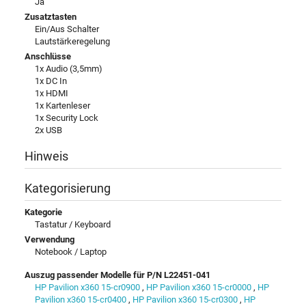
Ja
Zusatztasten
Ein/Aus Schalter
Lautstärkeregelung
Anschlüsse
1x Audio (3,5mm)
1x DC In
1x HDMI
1x Kartenleser
1x Security Lock
2x USB
Hinweis
Kategorisierung
Kategorie
Tastatur / Keyboard
Verwendung
Notebook / Laptop
Auszug passender Modelle für P/N L22451-041
HP Pavilion x360 15-cr0900
,
HP Pavilion x360 15-cr0000
,
HP
Pavilion x360 15-cr0400
,
HP Pavilion x360 15-cr0300
,
HP