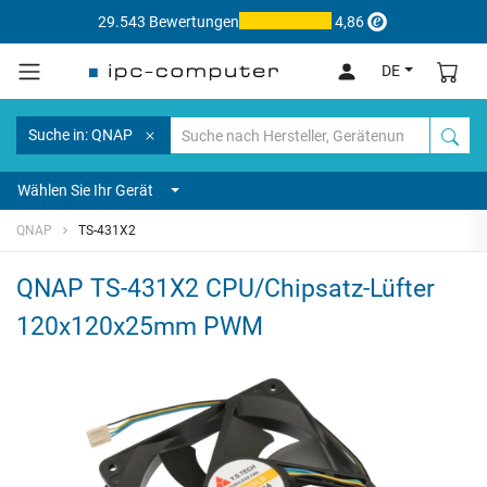
29.543 Bewertungen
4,86
DE
Suche in: QNAP
Wählen Sie Ihr Gerät
QNAP
TS-431X2
QNAP TS-431X2 CPU/Chipsatz-Lüfter
120x120x25mm PWM