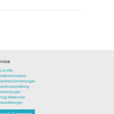
rvice
 & Hilfe
ndlerinformation
entliche Einrichtungen
paraturanmeldung
cksendungen
rtrag Widerrufen
deoanleitungen
upport ID generieren