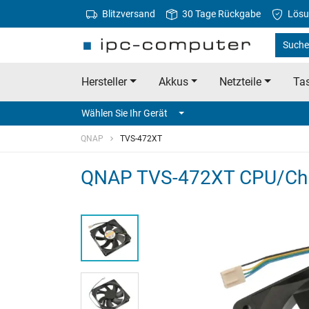
Blitzversand
30 Tage Rückgabe
Lösu
Suche
Hersteller
Akkus
Netzteile
Tas
Wählen Sie Ihr Gerät
QNAP
TVS-472XT
QNAP TVS-472XT CPU/Ch