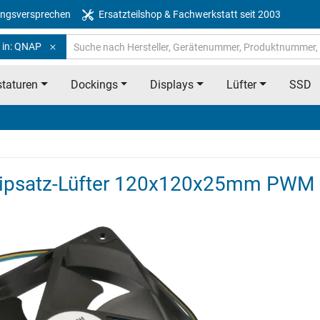
ngsversprechen
Ersatzteilshop & Fachwerkstatt seit 2003
 in: QNAP
taturen
Dockings
Displays
Lüfter
SSD
ipsatz-Lüfter 120x120x25mm PWM