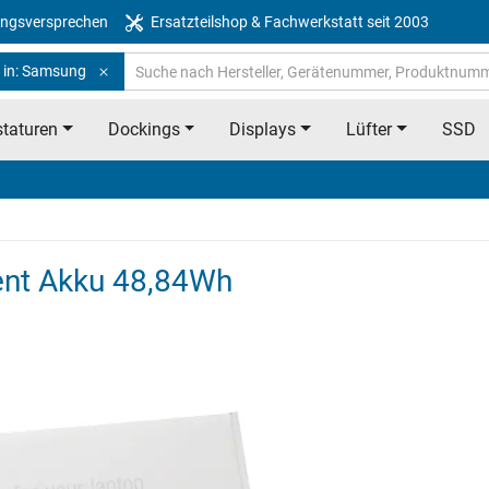
ngsversprechen
Ersatzteilshop & Fachwerkstatt seit 2003
 in: Samsung
taturen
Dockings
Displays
Lüfter
SSD
nt Akku 48,84Wh