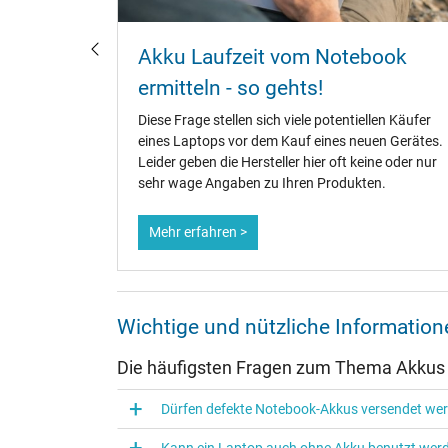
u
Akku Laufzeit vom Notebook
?
ermitteln - so gehts!
fänger,
Diese Frage stellen sich viele potentiellen Käufer
te.
eines Laptops vor dem Kauf eines neuen Gerätes.
ene
Leider geben die Hersteller hier oft keine oder nur
dauer zu
sehr wage Angaben zu Ihren Produkten.
Mehr erfahren >
Wichtige und nützliche Informati
Die häufigsten Fragen zum Thema Akkus
Dürfen defekte Notebook-Akkus versendet we
Kann ein Laptop auch ohne Akku benutzt wer