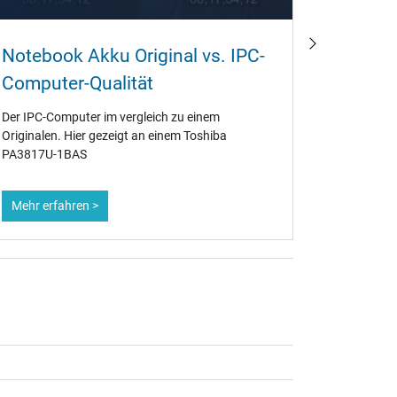
Wie ka
Notebook Akku Original vs. IPC-
wieder
Computer-Qualität
Ob alt ode
Der IPC-Computer im vergleich zu einem
Notebook-A
Originalen. Hier gezeigt an einem Toshiba
Deshalb is
PA3817U-1BAS
Maßnahmen
maximiere
Mehr erfahren >
Mehr erf