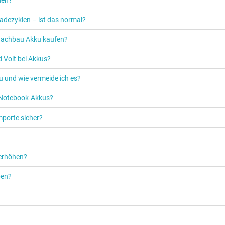
adezyklen – ist das normal?
n Nachbau Akku kaufen?
 Volt bei Akkus?
u und wie vermeide ich es?
s Notebook-Akkus?
mporte sicher?
 erhöhen?
ben?