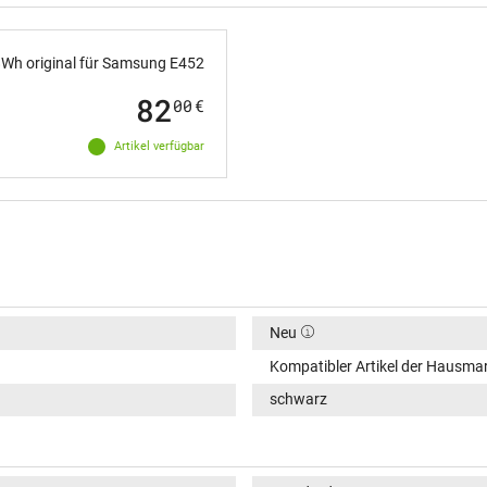
Wh original für Samsung E452
82
00
€
Artikel verfügbar
Neu
Kompatibler Artikel der Hausma
schwarz