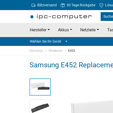
Blitzversand
30 Tage Rückgabe
Lösu
Suche
Hersteller
Akkus
Netzteile
Tas
Wählen Sie Ihr Gerät
Samsung
Notebook
E452
Samsung E452 Replaceme