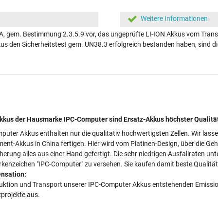
Weitere Informationen
A, gem. Bestimmung 2.3.5.9 vor, das ungeprüfte LI-ION Akkus vom Transp
kkus den Sicherheitstest gem. UN38.3 erfolgreich bestanden haben, sind
kus der Hausmarke IPC-Computer sind Ersatz-Akkus höchster Qualitä
puter Akkus enthalten nur die qualitativ hochwertigsten Zellen. Wir lass
ment-Akkus in China fertigen. Hier wird vom Platinen-Design, über die Ge
cherung alles aus einer Hand gefertigt. Die sehr niedrigen Ausfallraten 
kenzeichen "IPC-Computer" zu versehen. Sie kaufen damit beste Qualität 
nsation:
duktion und Transport unserer IPC-Computer Akkus entstehenden Emissionen
projekte aus.