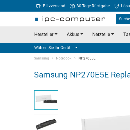
Blitzversand
30 Tage Rückgabe
Lösu
Suche
Hersteller
Akkus
Netzteile
Tas
Wählen Sie Ihr Gerät
Samsung
Notebook
NP270E5E
Samsung NP270E5E Repla