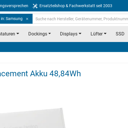
ngsversprechen
Ersatzteilshop & Fachwerkstatt seit 2003
 in: Samsung
taturen
Dockings
Displays
Lüfter
SSD
cement Akku 48,84Wh