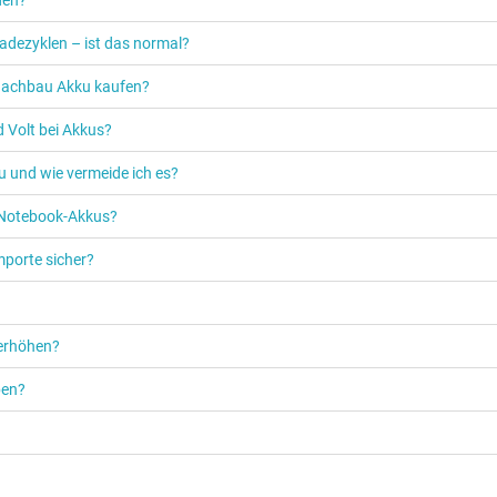
adezyklen – ist das normal?
n Nachbau Akku kaufen?
 Volt bei Akkus?
u und wie vermeide ich es?
s Notebook-Akkus?
mporte sicher?
 erhöhen?
ben?