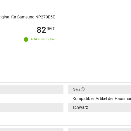
iginal für Samsung NP270E5E
82
00
€
Artikel verfügbar
Neu
Kompatibler Artikel der Hausma
schwarz