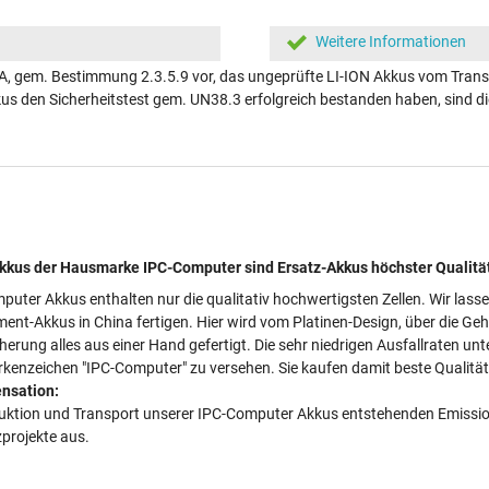
Weitere Informationen
A, gem. Bestimmung 2.3.5.9 vor, das ungeprüfte LI-ION Akkus vom Transp
kkus den Sicherheitstest gem. UN38.3 erfolgreich bestanden haben, sind
kus der Hausmarke IPC-Computer sind Ersatz-Akkus höchster Qualitä
puter Akkus enthalten nur die qualitativ hochwertigsten Zellen. Wir lass
ment-Akkus in China fertigen. Hier wird vom Platinen-Design, über die Ge
cherung alles aus einer Hand gefertigt. Die sehr niedrigen Ausfallraten 
kenzeichen "IPC-Computer" zu versehen. Sie kaufen damit beste Qualität 
nsation:
duktion und Transport unserer IPC-Computer Akkus entstehenden Emissionen
projekte aus.