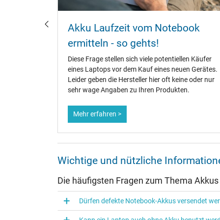
u
Akku Laufzeit vom Notebook
?
ermitteln - so gehts!
fänger,
Diese Frage stellen sich viele potentiellen Käufer
te.
eines Laptops vor dem Kauf eines neuen Gerätes.
ene
Leider geben die Hersteller hier oft keine oder nur
dauer zu
sehr wage Angaben zu Ihren Produkten.
Mehr erfahren >
Wichtige und nützliche Informati
Die häufigsten Fragen zum Thema Akkus
Dürfen defekte Notebook-Akkus versendet we
Kann ein Laptop auch ohne Akku benutzt wer