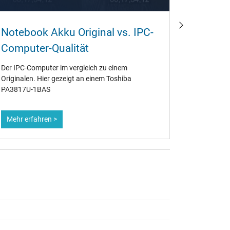
Wie ka
Notebook Akku Original vs. IPC-
wieder
Computer-Qualität
Ob alt ode
Der IPC-Computer im vergleich zu einem
Notebook-A
Originalen. Hier gezeigt an einem Toshiba
Deshalb is
PA3817U-1BAS
Maßnahmen
maximiere
Mehr erfahren >
Mehr erf