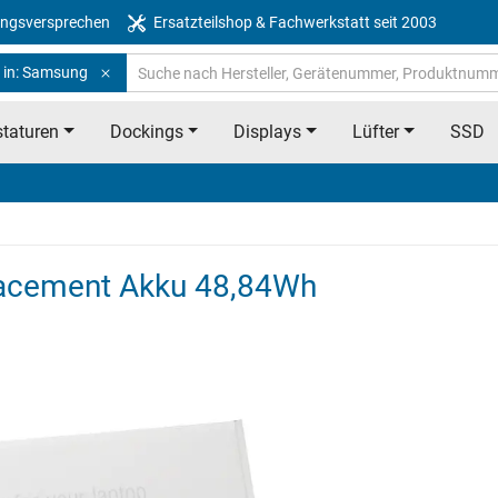
ngsversprechen
Ersatzteilshop & Fachwerkstatt seit 2003
 in: Samsung
taturen
Dockings
Displays
Lüfter
SSD
cement Akku 48,84Wh