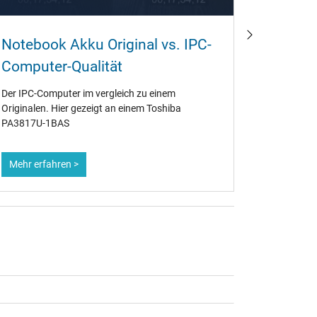
Wie ka
Notebook Akku Original vs. IPC-
wieder
Computer-Qualität
Ob alt ode
Der IPC-Computer im vergleich zu einem
Notebook-A
Originalen. Hier gezeigt an einem Toshiba
Deshalb is
PA3817U-1BAS
Maßnahmen
maximiere
Mehr erfahren >
Mehr erf