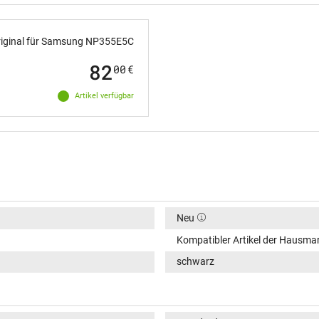
iginal für Samsung NP355E5C
82
00
€
Artikel verfügbar
Neu
Kompatibler Artikel der Hausma
schwarz