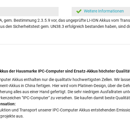
Weitere Informationen
A, gem. Bestimmung 2.3.5.9 vor, das ungeprüfte LI-ION Akkus vom Transp
kkus den Sicherheitstest gem. UN38.3 erfolgreich bestanden haben, sind
kus der Hausmarke IPC-Computer sind Ersatz-Akkus höchster Qualitä
puter Akkus enthalten nur die qualitativ hochwertigsten Zellen. Wir lass
ment-Akkus in China fertigen. Hier wird vom Platinen-Design, über die Ge
cherung alles aus einer Hand gefertigt. Die sehr niedrigen Ausfallraten 
kenzeichen "IPC-Computer" zu versehen. Sie kaufen damit beste Qualität 
nsation:
duktion und Transport unserer IPC-Computer Akkus entstehenden Emissionen
projekte aus.