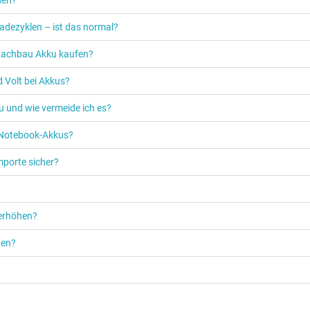
adezyklen – ist das normal?
n Nachbau Akku kaufen?
 Volt bei Akkus?
u und wie vermeide ich es?
s Notebook-Akkus?
mporte sicher?
 erhöhen?
ben?