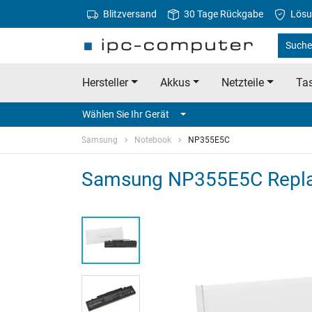
Blitzversand
30 Tage Rückgabe
Lösu
Suche
Hersteller
Akkus
Netzteile
Tas
Wählen Sie Ihr Gerät
Samsung
Notebook
NP355E5C
Samsung NP355E5C Repla