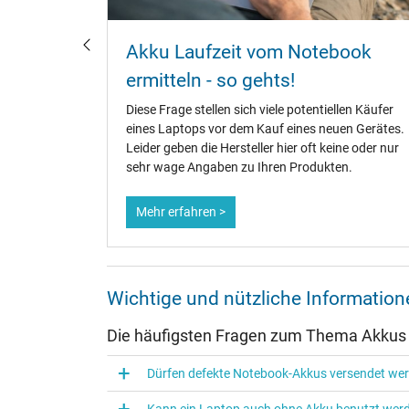
u
Akku Laufzeit vom Notebook
?
ermitteln - so gehts!
fänger,
Diese Frage stellen sich viele potentiellen Käufer
te.
eines Laptops vor dem Kauf eines neuen Gerätes.
ene
Leider geben die Hersteller hier oft keine oder nur
dauer zu
sehr wage Angaben zu Ihren Produkten.
Mehr erfahren >
Wichtige und nützliche Informati
Die häufigsten Fragen zum Thema Akkus
Dürfen defekte Notebook-Akkus versendet we
Kann ein Laptop auch ohne Akku benutzt wer