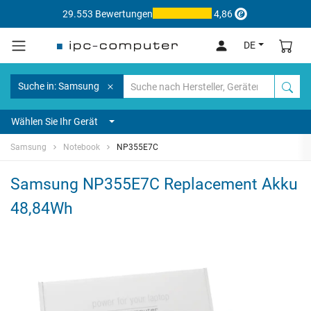
29.553 Bewertungen
4,86
DE
Suche in: Samsung
Wählen Sie Ihr Gerät
Samsung
Notebook
NP355E7C
Samsung NP355E7C Replacement Akku
48,84Wh