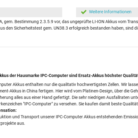
Weitere Informationen
A, gem. Bestimmung 2.3.5.9 vor, das ungeprüfte LI-ION Akkus vom Transp
kkus den Sicherheitstest gem. UN38.3 erfolgreich bestanden haben, sind
kus der Hausmarke IPC-Computer sind Ersatz-Akkus höchster Qualitä
puter Akkus enthalten nur die qualitativ hochwertigsten Zellen. Wir lass
ment-Akkus in China fertigen. Hier wird vom Platinen-Design, über die Ge
cherung alles aus einer Hand gefertigt. Die sehr niedrigen Ausfallraten 
kenzeichen "IPC-Computer" zu versehen. Sie kaufen damit beste Qualität 
nsation:
duktion und Transport unserer IPC-Computer Akkus entstehenden Emissionen
projekte aus.