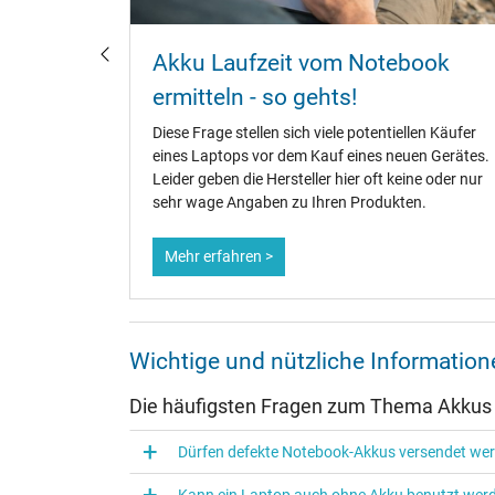
u
Akku Laufzeit vom Notebook
?
ermitteln - so gehts!
fänger,
Diese Frage stellen sich viele potentiellen Käufer
te.
eines Laptops vor dem Kauf eines neuen Gerätes.
ene
Leider geben die Hersteller hier oft keine oder nur
dauer zu
sehr wage Angaben zu Ihren Produkten.
Mehr erfahren >
Wichtige und nützliche Informati
Die häufigsten Fragen zum Thema Akkus
Dürfen defekte Notebook-Akkus versendet we
Kann ein Laptop auch ohne Akku benutzt wer