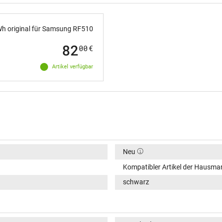
h original für Samsung RF510
82
00
€
Artikel verfügbar
Neu
Kompatibler Artikel der Hausma
schwarz