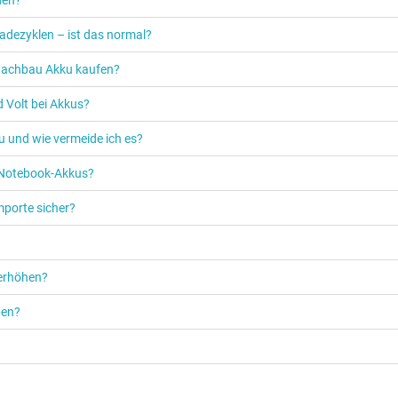
adezyklen – ist das normal?
n Nachbau Akku kaufen?
 Volt bei Akkus?
u und wie vermeide ich es?
s Notebook-Akkus?
mporte sicher?
 erhöhen?
ben?