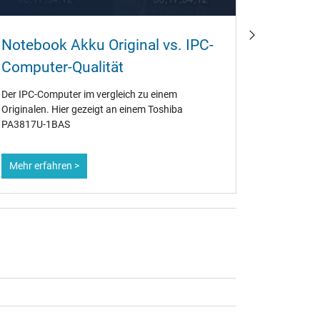
Wie ka
Notebook Akku Original vs. IPC-
wieder
Computer-Qualität
Ob alt ode
Der IPC-Computer im vergleich zu einem
Notebook-A
Originalen. Hier gezeigt an einem Toshiba
Deshalb is
PA3817U-1BAS
Maßnahmen
maximiere
Mehr erfahren >
Mehr erf