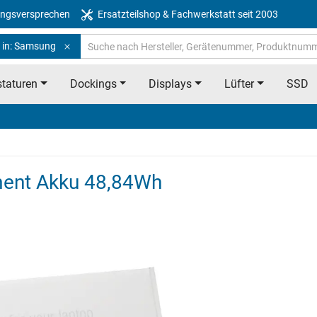
ngsversprechen
Ersatzteilshop & Fachwerkstatt seit 2003
 in: Samsung
taturen
Dockings
Displays
Lüfter
SSD
ent Akku 48,84Wh