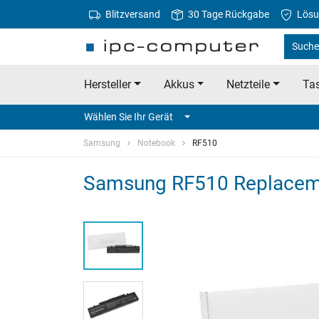
Blitzversand
30 Tage Rückgabe
Lösu
Suche
Hersteller
Akkus
Netzteile
Tas
Wählen Sie Ihr Gerät
Samsung
Notebook
RF510
Samsung RF510 Replacem