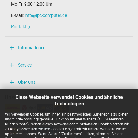
Mo-Fr: 9:00-12:00 Uhr
Maße
E-Mail:
info@ipc-computer.de
Länge / Breite / Höhe
150 mm / 75 mm / 23 mm
Kontakt
Weitere Daten
Überlast-, kurzschluss- und überhitzungsgeschützt
Informationen
Ja
Prüfsiegel
CCC
Service
CE
TÜV Geprüfte Sicherheit
UKCA
Über Uns
UL Listed
Diese Webseite verwendet Cookies und ähnliche
Unsere Versandarten
Sind Sie auf der Suche nach einem
Technologien
hochwertigen und preiswerten Ersatznetzteil
für Ihren Laptop?
Wir verwenden Cookies, um Ihnen ein bestmögliches Surferlebnis zu bieten
und für die ordnungsgemäße Funktion unserer Website (z.B. Warenkorb,
Unsere Zahlarten
Setzen Sie auf Qualität und Zuverlässigkeit des
Kundenkonto). Neben diesen notwendigen funktionalen Cookies setzen wir
Weltmarktführers – Entscheiden Sie sich für Netzteile des
zu Anaylsezwecken weitere Cookies ein, damit wir unsere Webseite weiter
Herstellers DELTA!
Ihre Vorteile:
Vertrauen:
Delta Electronics
optimieren können. Wenn Sie auf "Zustimmen" klicken, stimmen Sie der