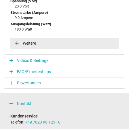
Spannung (Volt)
20,0 Volt
Stromstärke (Ampere)
9,0 Ampere
Ausgangsleistung (Watt)
180,0 Watt
Eingangsspannung
100-240V / 50-60Hz
Weitere
Energieeffizienz
VI
Videos & Beiträge
Notebook Stecker
FAQ/Expertentipps
Steckertyp / -form
rund / 90° abgewinkelt
Bewertungen
Steckerlänge (mm)
11,0 mm
Steckerdurchmesser außen / innen
5,5 mm / 2,5 mm
Kontakt
Stift im Stecker
Nein
Kundenservice
Länge Anschlusskabel (m) (ca.)
Telefon:
+49 7823 96 123 - 0
1.75 m