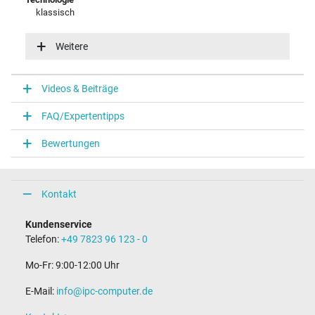
klassisch
Energieeffizienz
VI
Weitere
Notebook Stecker
Videos & Beiträge
Steckertyp / -form
rund / 180° gerade
FAQ/Expertentipps
Steckerlänge (mm)
10,8 mm
Bewertungen
Steckerdurchmesser außen / innen
5,5 mm / 2,5 mm
Stift im Stecker
Nein
Kontakt
Länge Anschlusskabel (m) (ca.)
700.00 m
Kundenservice
Telefon:
+49 7823 96 123 - 0
Maße
Mo-Fr: 9:00-12:00 Uhr
Länge / Breite / Höhe
178 mm / 80 mm / 26 mm
E-Mail:
info@ipc-computer.de
Weitere Daten