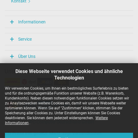
Kontakt
Überlast-, kurzschluss- und überhitzungsgeschützt
Ja
Prüfsiegel
Informationen
CCC
CE
TÜV Geprüfte Sicherheit
Service
Kategorisierung
Über Uns
Kategorie
Netzteil
Diese Webseite verwendet Cookies und ähnliche
Unsere Versandarten
Verwendung
Notebook / Laptop
Technologien
Wir verwenden Cookies, um Ihnen ein bestmögliches Surferlebnis zu bieten
und für die ordnungsgemäße Funktion unserer Website (z.B. Warenkorb,
Unsere Zahlarten
Kundenkonto). Neben diesen notwendigen funktionalen Cookies setzen wir
zu Anaylsezwecken weitere Cookies ein, damit wir unsere Webseite weiter
optimieren können. Wenn Sie auf "Zustimmen" klicken, stimmen Sie der
Speicherung aller Cookies zu. Unter Einstellungen können Sie Cookies
deaktivieren. Sie können dem jederzeit widersprechen.
Weitere
Copyright ©
IPC-Computer Deutschland GmbH
Informationen
.
Alle Preise inkl. gesetzl. MwSt. zzgl. Versandkosten