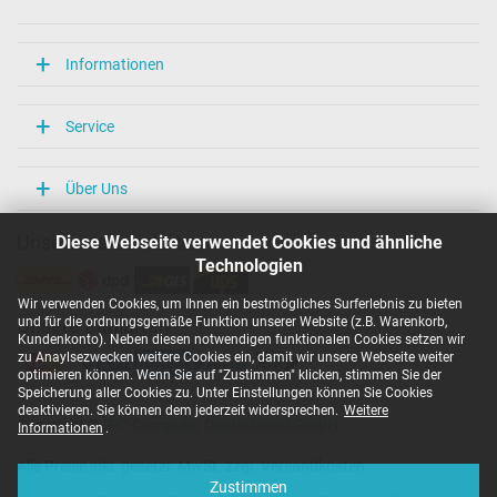
Informationen
Service
Über Uns
Diese Webseite verwendet Cookies und ähnliche
Unsere Versandarten
Technologien
Wir verwenden Cookies, um Ihnen ein bestmögliches Surferlebnis zu bieten
und für die ordnungsgemäße Funktion unserer Website (z.B. Warenkorb,
Unsere Zahlarten
Kundenkonto). Neben diesen notwendigen funktionalen Cookies setzen wir
zu Anaylsezwecken weitere Cookies ein, damit wir unsere Webseite weiter
optimieren können. Wenn Sie auf "Zustimmen" klicken, stimmen Sie der
Speicherung aller Cookies zu. Unter Einstellungen können Sie Cookies
deaktivieren. Sie können dem jederzeit widersprechen.
Weitere
Copyright ©
IPC-Computer Deutschland GmbH
Informationen
.
Alle Preise inkl. gesetzl. MwSt. zzgl. Versandkosten
Zustimmen