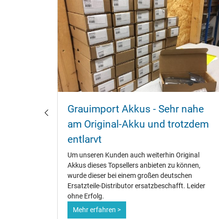
u
Grauimport Akkus - Sehr nahe
?
am Original-Akku und trotzdem
entlarvt
fänger,
te.
Um unseren Kunden auch weiterhin Original
ene
Akkus dieses Topsellers anbieten zu können,
dauer zu
wurde dieser bei einem großen deutschen
Ersatzteile-Distributor ersatzbeschafft. Leider
ohne Erfolg.
Mehr erfahren >