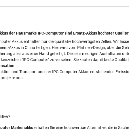
kus der Hausmarke IPC-Computer sind Ersatz-Akkus höchster Qualitä
puter Akkus enthalten nur die qualitativ hochwertigsten Zellen. Wir lass
ment-Akkus in China fertigen. Hier wird vom Platinen-Design, über die Ge
cherung alles aus einer Hand gefertigt. Die sehr niedrigen Ausfallraten 
kenzeichen "IPC-Computer" zu versehen. Sie kaufen damit beste Qualität 
nsation:
duktion und Transport unserer IPC-Computer Akkus entstehenden Emissionen
projekte aus.
tlich?
puter Markenakku
erhalten Sie eine hochwertige Alternative, die in Sach