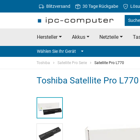
Blitzversand
30 Tage Rückgabe
Lösu
Suche 
Hersteller
Akkus
Netzteile
Tas
Wählen Sie Ihr Gerät
Toshiba
Satellite Pro Serie
Satellite Pro L770
Toshiba Satellite Pro L7