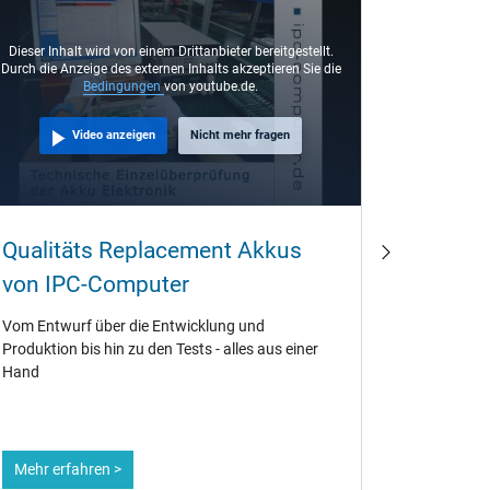
Dieser Inhalt wird von einem Drittanbieter bereitgestellt.
Dieser Inha
Durch die Anzeige des externen Inhalts akzeptieren Sie die
Durch die An
Bedingungen
von youtube.de.
Video anzeigen
Nicht mehr fragen
Qualitäts Replacement Akkus
Notebo
von IPC-Computer
Comput
Vom Entwurf über die Entwicklung und
Der IPC-Co
Produktion bis hin zu den Tests - alles aus einer
Originalen
Hand
PA3817U-
Mehr erfahren >
Mehr erf