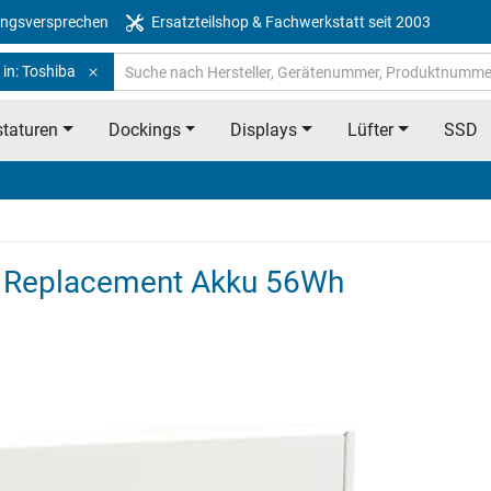
ngsversprechen
Ersatzteilshop & Fachwerkstatt seit 2003
in: Toshiba
taturen
Dockings
Displays
Lüfter
SSD
70 Replacement Akku 56Wh