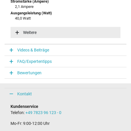
Stromstärke (Ampere)
2,1 Ampere
Ausgangsleistung (Watt)
40,0 Watt
Eingangsspannung
100-240V / 50-60Hz
Weitere
Energieeffizienz
VI
Videos & Beiträge
Notebook Stecker
FAQ/Expertentipps
Steckertyp / -form
rund / –
Bewertungen
Steckerlänge (mm)
11,0 mm
Steckerdurchmesser außen / innen
5,5 mm / 2,5 mm
Kontakt
Stift im Stecker
Nein
Kundenservice
Länge Anschlusskabel (m) (ca.)
Telefon:
+49 7823 96 123 - 0
1.75 m
Mo-Fr: 9:00-12:00 Uhr
Maße