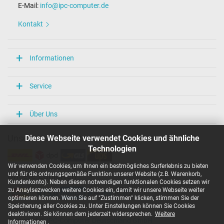
E-Mail:
info@ipc-computer.de
Länge / Breite / Höhe
86 mm / 36 mm / 27 mm
Kontakt
Weitere Daten
Überlast-, kurzschluss- und überhitzungsgeschützt
Informationen
Ja
Prüfsiegel
CCC
Service
EAC
NOM NYCE
PSE
Über Uns
Singapore Safety Mark
TÜV Argentina Certificado
Diese Webseite verwendet Cookies und ähnliche
Unsere Versandarten
TÜV Geprüfte Sicherheit
UKCA
Technologien
UL Listed
UL Nachhaltigkeit
Wir verwenden Cookies, um Ihnen ein bestmögliches Surferlebnis zu bieten
Ukraine Safety
und für die ordnungsgemäße Funktion unserer Website (z.B. Warenkorb,
Unsere Zahlarten
Kundenkonto). Neben diesen notwendigen funktionalen Cookies setzen wir
zu Anaylsezwecken weitere Cookies ein, damit wir unsere Webseite weiter
Kategorisierung
optimieren können. Wenn Sie auf "Zustimmen" klicken, stimmen Sie der
Speicherung aller Cookies zu. Unter Einstellungen können Sie Cookies
Kategorie
deaktivieren. Sie können dem jederzeit widersprechen.
Weitere
Netzteil
Copyright ©
IPC-Computer Deutschland GmbH
Informationen
.