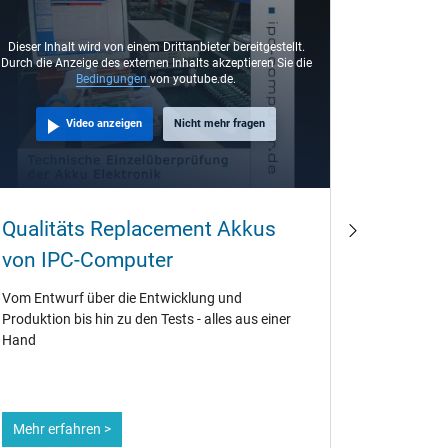
Dieser Inhalt wird von einem Drittanbieter bereitgestellt.
Dieser Inha
Durch die Anzeige des externen Inhalts akzeptieren Sie die
Durch die An
Bedingungen
von youtube.de.
Video anzeigen
Nicht mehr fragen
Qualitäts Replacement Akkus
Notebo
von IPC-Computer
Comput
Vom Entwurf über die Entwicklung und
Der IPC-Co
Produktion bis hin zu den Tests - alles aus einer
Originalen
Hand
PA3817U-
Mehr erfahren >
Mehr erf