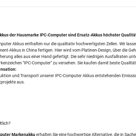
kus der Hausmarke IPC-Computer sind Ersatz-Akkus höchster Qualitä
puter Akkus enthalten nur die qualitativ hochwertigsten Zellen. Wir lass
ment-Akkus in China fertigen. Hier wird vom Platinen-Design, über die Ge
cherung alles aus einer Hand gefertigt. Die sehr niedrigen Ausfallraten 
kenzeichen "IPC-Computer" zu versehen. Sie kaufen damit beste Qualität 
nsation:
duktion und Transport unserer IPC-Computer Akkus entstehenden Emissionen
projekte aus.
tlich?
puter Markenakku
erhalten Sie eine hochwertige Alternative, die in Sach