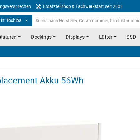
ngsversprechen
Ersatzteilshop & Fachwerkstatt seit 2003
in: Toshiba
taturen
Dockings
Displays
Lüfter
SSD
eplacement Akku 56Wh