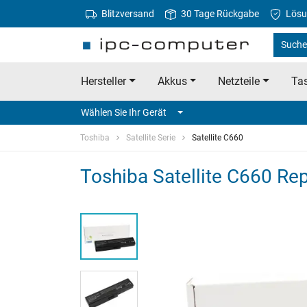
Blitzversand
30 Tage Rückgabe
Lösu
Suche 
Hersteller
Akkus
Netzteile
Tas
Wählen Sie Ihr Gerät
Toshiba
Satellite Serie
Satellite C660
Toshiba Satellite C660 R