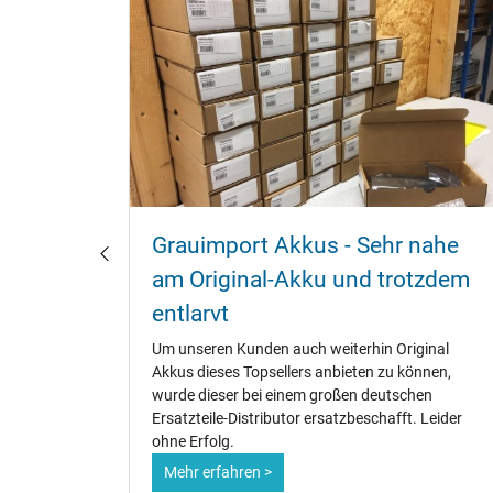
u
Grauimport Akkus - Sehr nahe
?
am Original-Akku und trotzdem
entlarvt
fänger,
te.
Um unseren Kunden auch weiterhin Original
ene
Akkus dieses Topsellers anbieten zu können,
dauer zu
wurde dieser bei einem großen deutschen
Ersatzteile-Distributor ersatzbeschafft. Leider
ohne Erfolg.
Mehr erfahren >