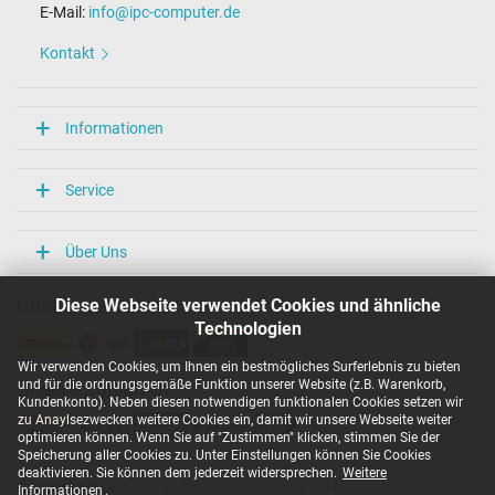
E-Mail:
info@ipc-computer.de
Länge / Breite / Höhe
86 mm / 36 mm / 27 mm
Kontakt
Weitere Daten
Überlast-, kurzschluss- und überhitzungsgeschützt
Informationen
Ja
Prüfsiegel
CCC
Service
EAC
NOM NYCE
PSE
Über Uns
Singapore Safety Mark
TÜV Argentina Certificado
Diese Webseite verwendet Cookies und ähnliche
Unsere Versandarten
TÜV Geprüfte Sicherheit
UKCA
Technologien
UL Listed
UL Nachhaltigkeit
Wir verwenden Cookies, um Ihnen ein bestmögliches Surferlebnis zu bieten
Ukraine Safety
und für die ordnungsgemäße Funktion unserer Website (z.B. Warenkorb,
Unsere Zahlarten
Kundenkonto). Neben diesen notwendigen funktionalen Cookies setzen wir
zu Anaylsezwecken weitere Cookies ein, damit wir unsere Webseite weiter
Kategorisierung
optimieren können. Wenn Sie auf "Zustimmen" klicken, stimmen Sie der
Speicherung aller Cookies zu. Unter Einstellungen können Sie Cookies
Kategorie
deaktivieren. Sie können dem jederzeit widersprechen.
Weitere
Netzteil
Copyright ©
IPC-Computer Deutschland GmbH
Informationen
.