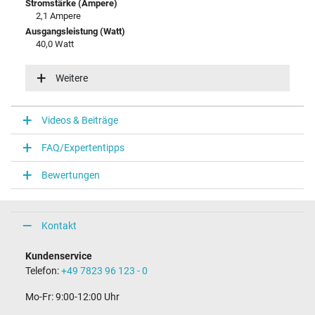
Stromstärke (Ampere)
2,1 Ampere
Ausgangsleistung (Watt)
40,0 Watt
Eingangsspannung
100-240V / 50-60Hz
Weitere
Energieeffizienz
VI
Videos & Beiträge
Notebook Stecker
FAQ/Expertentipps
Steckertyp / -form
rund / –
Bewertungen
Steckerlänge (mm)
11,0 mm
Steckerdurchmesser außen / innen
5,5 mm / 2,5 mm
Kontakt
Stift im Stecker
Nein
Kundenservice
Länge Anschlusskabel (m) (ca.)
Telefon:
+49 7823 96 123 - 0
1.75 m
Mo-Fr: 9:00-12:00 Uhr
Maße