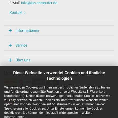
E-Mail:
info@ipc-computer.de
Länge / Breite / Höhe
86 mm / 36 mm / 27 mm
Kontakt
Weitere Daten
Überlast-, kurzschluss- und überhitzungsgeschützt
Informationen
Ja
Prüfsiegel
CCC
Service
EAC
NOM NYCE
PSE
Über Uns
Singapore Safety Mark
TÜV Argentina Certificado
Diese Webseite verwendet Cookies und ähnliche
Unsere Versandarten
TÜV Geprüfte Sicherheit
UKCA
Technologien
UL Listed
UL Nachhaltigkeit
Wir verwenden Cookies, um Ihnen ein bestmögliches Surferlebnis zu bieten
Ukraine Safety
und für die ordnungsgemäße Funktion unserer Website (z.B. Warenkorb,
Unsere Zahlarten
Kundenkonto). Neben diesen notwendigen funktionalen Cookies setzen wir
zu Anaylsezwecken weitere Cookies ein, damit wir unsere Webseite weiter
Kategorisierung
optimieren können. Wenn Sie auf "Zustimmen" klicken, stimmen Sie der
Speicherung aller Cookies zu. Unter Einstellungen können Sie Cookies
Kategorie
deaktivieren. Sie können dem jederzeit widersprechen.
Weitere
Netzteil
Copyright ©
IPC-Computer Deutschland GmbH
Informationen
.