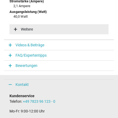
Stromstärke (Ampere)
2,1 Ampere
Ausgangsleistung (Watt)
40,0 Watt
Eingangsspannung
100-240V / 50-60Hz
Weitere
Energieeffizienz
VI
Videos & Beiträge
Notebook Stecker
FAQ/Expertentipps
Steckertyp / -form
rund / –
Bewertungen
Steckerlänge (mm)
11,0 mm
Steckerdurchmesser außen / innen
5,5 mm / 2,5 mm
Kontakt
Stift im Stecker
Nein
Kundenservice
Länge Anschlusskabel (m) (ca.)
Telefon:
+49 7823 96 123 - 0
1.75 m
Mo-Fr: 9:00-12:00 Uhr
Maße