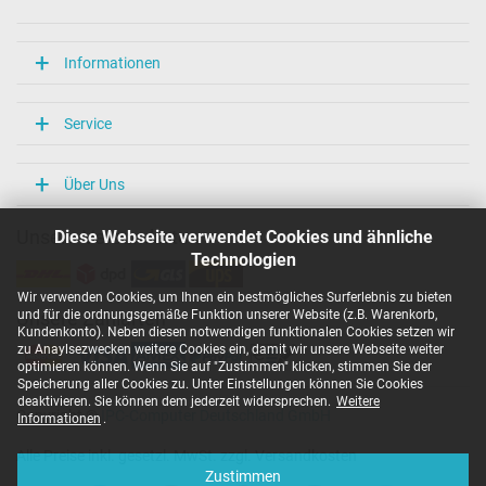
Informationen
Service
Über Uns
Diese Webseite verwendet Cookies und ähnliche
Unsere Versandarten
Technologien
Wir verwenden Cookies, um Ihnen ein bestmögliches Surferlebnis zu bieten
und für die ordnungsgemäße Funktion unserer Website (z.B. Warenkorb,
Unsere Zahlarten
Kundenkonto). Neben diesen notwendigen funktionalen Cookies setzen wir
zu Anaylsezwecken weitere Cookies ein, damit wir unsere Webseite weiter
optimieren können. Wenn Sie auf "Zustimmen" klicken, stimmen Sie der
Speicherung aller Cookies zu. Unter Einstellungen können Sie Cookies
deaktivieren. Sie können dem jederzeit widersprechen.
Weitere
Copyright ©
IPC-Computer Deutschland GmbH
Informationen
.
Alle Preise inkl. gesetzl. MwSt. zzgl. Versandkosten
Zustimmen