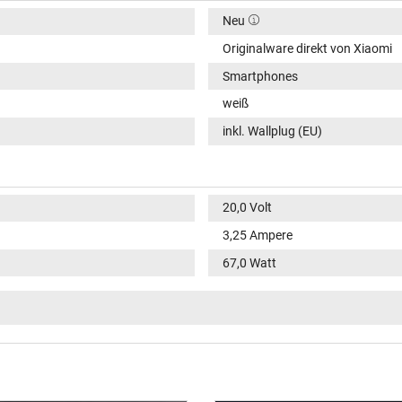
Neu
Originalware direkt von Xiaomi
Smartphones
weiß
inkl. Wallplug (EU)
20,0 Volt
3,25 Ampere
67,0 Watt
11V / 3A Max / 33,0W Max
12V / 2,25A / 27,0W
20V / 1,35A / 27,0W
5V / 3A / 15,0W
9V / 3A / 27,0W
100-240V / 50-60Hz