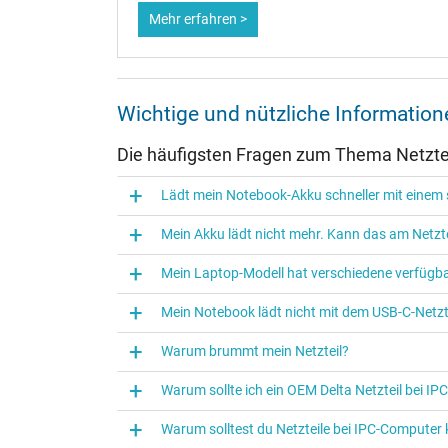
Mehr erfahren >
Weiter Informationen zum Laden Ihres Notebooks mi
oder anderen Themen besuchen Sie gerne unsere
Not
eigenen
IPC-Blog
.
Wichtige und nützliche Informatio
Unglaublich Schnell - Intelligente Technologie
Schnell, Effizient und Zuverlässig – Erleben Sie ein
Die häufigsten Fragen zum Thema Netztei
Hergestellt aus hochwertigen Komponenten, die die S
Lädt mein Notebook-Akku schneller mit einem s
vermacht dem Ladegerät ein stilvolles Aussehen.
Mein Akku lädt nicht mehr. Kann das am Netzte
Lieferumfang:
1 x Xiaomi Original Netzteil-Adapter MDY-11-EZ (33W
Mein Laptop-Modell hat verschiedene verfügba
Kompatible Handy Modelle:
Mein Notebook lädt nicht mit dem USB-C-Netzte
Xiaomi Mi 14/ Mi 14 Pro; Mi 13 T/ Mi 13T Pro; Mi 13/ 
Warum brummt mein Netzteil?
Lite; Mi 105G/ 10i 5G/ 10s/ 10 Ultra/ 10 Pro 5G; M
Poco X3/ X3 Pro; Poco X2/ F2 Pro/ M2/ M3; Redmi 10
Warum sollte ich ein OEM Delta Netzteil bei I
10 Pro Max; Redmi Note 9/ 9S/ 9 Pro/ 9 Pro Max/ 9 Pro
Warum solltest du Netzteile bei IPC‑Computer
3 5G; Mi A3/ A2/ A2 Lite; Redmi 10X 4G/ 5G/ 10X P