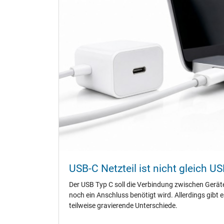
Energieeffizienz
Notebook Stecker
Steckertyp / -form
Länge Anschlusskabel (m) (ca.)
Maße
Länge / Breite / Höhe
Weitere Daten
Überlast-, kurzschluss- und überhitzungsgeschützt
USB-C Netzteil ist nicht gleich US
Besonderheiten
Der USB Typ C soll die Verbindung zwischen Gerät
Prüfsiegel
noch ein Anschluss benötigt wird. Allerdings gibt 
teilweise gravierende Unterschiede.