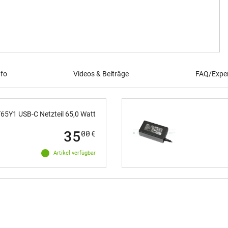
nfo
Videos & Beiträge
FAQ/Exper
65Y1 USB-C Netzteil 65,0 Watt
35
00
€
Artikel verfügbar