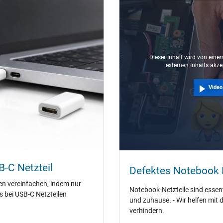
VI
USB-C / 180° gerade
Dieser Inhalt wird von einem
externen Inhalts akze
1.00 m
Video
90 mm / 29 mm / 50 mm
Ja
B-C Netzteil
Unterstützt Quick Charging 3.0
Defektes Notebook N
inklusive passendem Ladekabel
en vereinfachen, indem nur
Notebook-Netzteile sind essenti
CE
es bei USB-C Netzteilen
und zuhause. - Wir helfen mit 
EAC
verhindern.