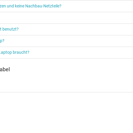
etzen und keine Nachbau-Netzteile?
t benutzt?
Netzteil
op?
Notebook / Laptop
 Laptop braucht?
abel