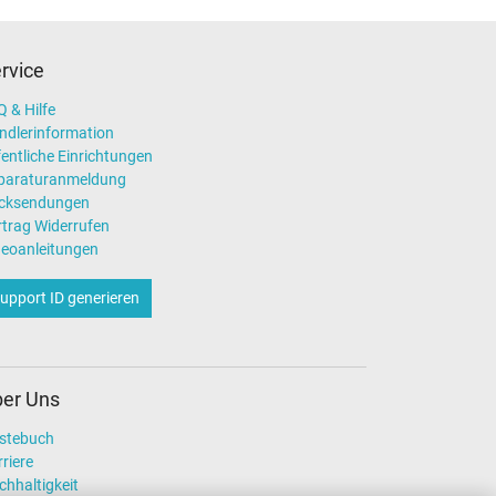
rvice
 & Hilfe
ndlerinformation
entliche Einrichtungen
paraturanmeldung
cksendungen
rtrag Widerrufen
deoanleitungen
upport ID generieren
er Uns
stebuch
riere
chhaltigkeit