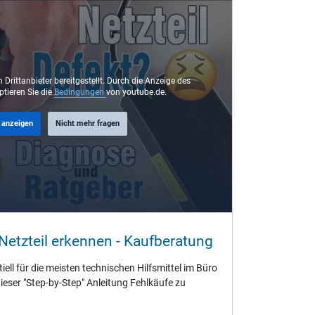
 Drittanbieter bereitgestellt. Durch die Anzeige des
ptieren Sie die
Bedingungen
von youtube.de.
 anzeigen
Nicht mehr fragen
etzteil erkennen - Kaufberatung
ell für die meisten technischen Hilfsmittel im Büro
dieser "Step-by-Step" Anleitung Fehlkäufe zu