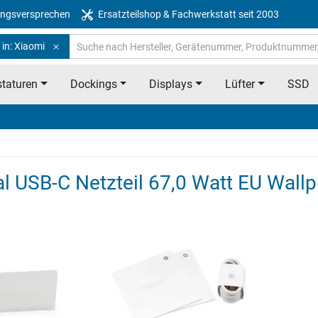
ngsversprechen
Ersatzteilshop & Fachwerkstatt seit 2003
in: Xiaomi
taturen
Dockings
Displays
Lüfter
SSD
al USB-C Netzteil 67,0 Watt EU Wal