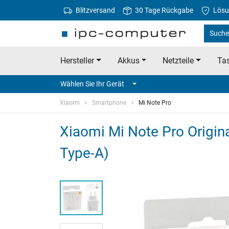
Blitzversand
30 Tage Rückgabe
Lösu
Suche 
Hersteller
Akkus
Netzteile
Tas
Wählen Sie Ihr Gerät
Xiaomi
Smartphone
Mi Note Pro
Xiaomi Mi Note Pro Origin
Type-A)