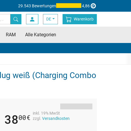
29.543 Bewertungen
4,86
DE
Warenkorb
RAM
Alle Kategorien
lplug weiß (Charging Combo
inkl. 19% MwSt
38
00
€
zzgl.
Versandkosten