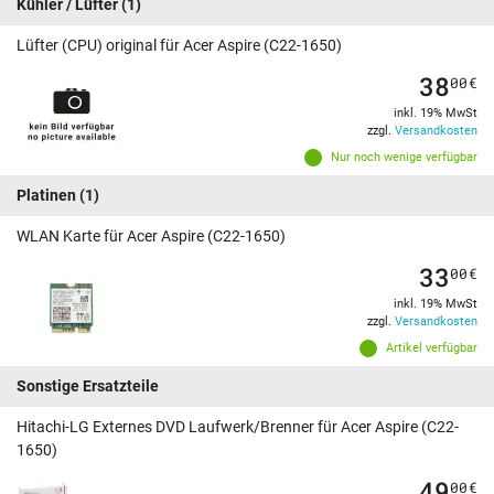
Kühler / Lüfter
(1)
Lüfter (CPU) original für Acer Aspire (C22-1650)
38
00
€
inkl. 19% MwSt
zzgl.
Versandkosten
Nur noch wenige verfügbar
Platinen
(1)
WLAN Karte für Acer Aspire (C22-1650)
33
00
€
inkl. 19% MwSt
zzgl.
Versandkosten
Artikel verfügbar
Sonstige Ersatzteile
Hitachi-LG Externes DVD Laufwerk/Brenner für Acer Aspire (C22-
1650)
49
00
€