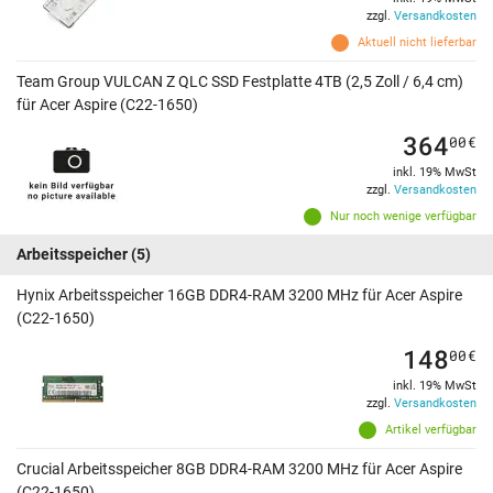
zzgl.
Versandkosten
Aktuell nicht lieferbar
Team Group VULCAN Z QLC SSD Festplatte 4TB (2,5 Zoll / 6,4 cm)
für Acer Aspire (C22-1650)
364
00
€
inkl. 19% MwSt
zzgl.
Versandkosten
Nur noch wenige verfügbar
Arbeitsspeicher
(5)
Hynix Arbeitsspeicher 16GB DDR4-RAM 3200 MHz für Acer Aspire
(C22-1650)
148
00
€
inkl. 19% MwSt
zzgl.
Versandkosten
Artikel verfügbar
Crucial Arbeitsspeicher 8GB DDR4-RAM 3200 MHz für Acer Aspire
(C22-1650)