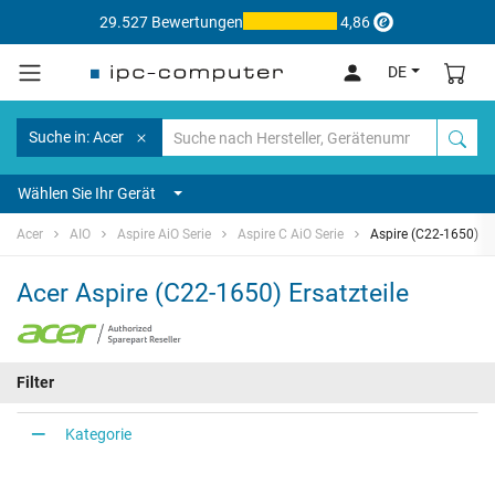
29.527 Bewertungen
4,86
DE
Suche in: Acer
Wählen Sie Ihr Gerät
Acer
AIO
Aspire AiO Serie
Aspire C AiO Serie
Aspire (C22-1650)
Acer Aspire (C22-1650) Ersatzteile
Filter
Kategorie