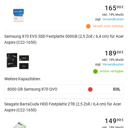
165
00
€
inkl. 19% MwSt
zzgl.
Versandkosten
Aktuell nicht lieferbar
Samsung 870 EVO SSD Festplatte 500GB (2,5 Zoll / 6,4 cm) für Acer
Aspire (C22-1650)
189
00
€
inkl. 19% MwSt
zzgl.
Versandkosten
Artikel verfügbar
Weitere Kapazitäten:
8000 GB Samsung 870 QVO
EOL
Seagate BarraCuda HDD Festplatte 2TB (2,5 Zoll / 6,4 cm) für Acer
Aspire (C22-1650)
149
00
€
inkl. 19% MwSt