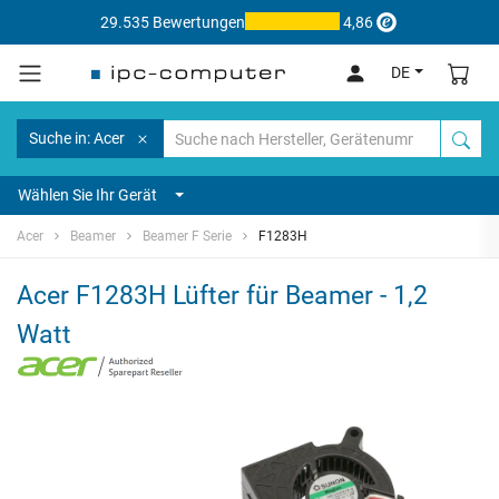
29.535 Bewertungen
4,86
DE
Suche in: Acer
Wählen Sie Ihr Gerät
Acer
Beamer
Beamer F Serie
F1283H
Acer F1283H Lüfter für Beamer - 1,2
Watt