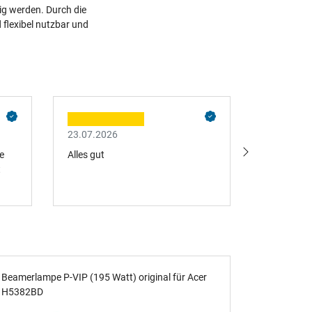
g werden. Durch die
 flexibel nutzbar und
23.07.2026
23.07.202
e
Alles gut
Prompte zu
t
Beamerlampe P-VIP (195 Watt) original für Acer
Lüfter für
H5382BD