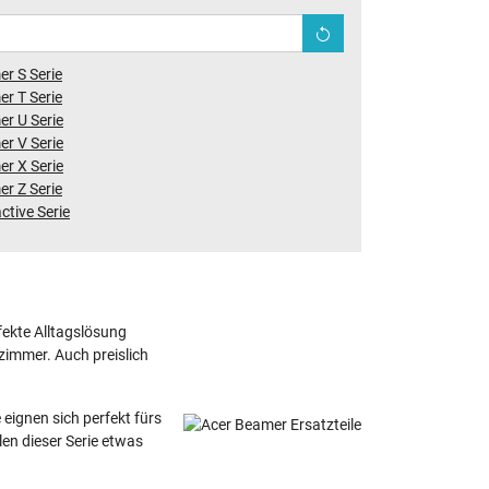
r S Serie
r T Serie
r U Serie
r V Serie
r X Serie
r Z Serie
ctive Serie
fekte Alltagslösung
nzimmer. Auch preislich
eignen sich perfekt fürs
en dieser Serie etwas