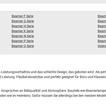
Beamer F Serie
Beame
Beamer G Serie
Beame
Beamer H Serie
Beame
Beamer K Serie
Beame
Beamer N Serie
Beame
Beamer P Serie
Beame
Beamer Q Serie
Intera
is-Leistungsverhältnis und das schlichte Design, das geboten wird. Als per
nd Leistung. Flexibel einsetzbar und perfekt geeignet für Büro und Klasse
en Ansprüchen an Bildqualität und Atmosphäre. Bauteile wie Beamerlampe 
nden wie im Heimkino. Dafür müssen Sie allerdings bei den meisten Modell