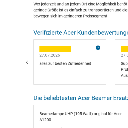
Wer jederzeit und an jedem Ort eine Möglichkeit benöti
geringe Größe ist es einfach zu transportieren und eig
bewegen sich im geringeren Preissegment.
Verifizierte Acer Kundenbewertung
27.07.2026
27.
ieferung.
alles zur besten Zufriedenheit
Supe
Pro
Aus
Die beliebtesten Acer Beamer Ersatz
Acer A1200
Beamerlampe UHP (195 Watt) original für Acer
A1200