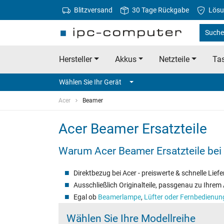
Blitzversand
30 Tage Rückgabe
Lösu
Suche 
Hersteller
Akkus
Netzteile
Tas
Wählen Sie Ihr Gerät
Acer
Beamer
Acer Beamer Ersatzteile
Warum Acer Beamer Ersatzteile be
Direktbezug bei Acer - preiswerte & schnelle Lief
Ausschließlich Originalteile, passgenau zu Ihre
Egal ob
Beamerlampe
,
Lüfter oder Fernbedienun
Wählen Sie Ihre Modellreihe