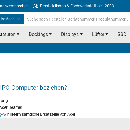
ngsversprechen
Ersatzteilshop & Fachwerkstatt seit 2003
in: Acer
taturen
Dockings
Displays
Lüfter
SSD
i IPC-Computer beziehen?
erung
m Acer Beamer
g
- wir liefern sämtliche Ersatzteile von Acer