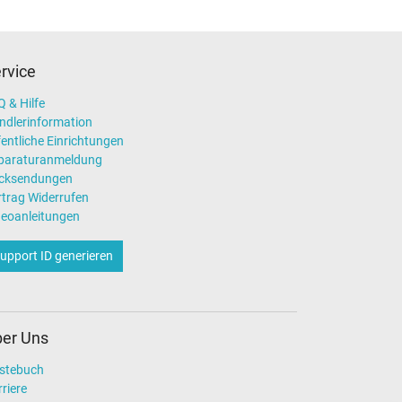
rvice
 & Hilfe
ndlerinformation
entliche Einrichtungen
paraturanmeldung
cksendungen
rtrag Widerrufen
deoanleitungen
upport ID generieren
er Uns
stebuch
riere