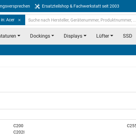
ngsversprechen
Ersatzteilshop & Fachwerkstatt seit 2003
in: Acer
taturen
Dockings
Displays
Lüfter
SSD
C200
C255
C202I