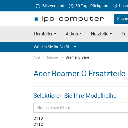
Blitzversand
30 Tage Rückgabe
Lösu
Suche 
Hersteller
Akkus
Netzteile
Tas
Wählen Sie Ihr Gerät
Acer
Beamer
Beamer C Serie
Acer Beamer C Ersatzteile
Selektieren Sie Ihre Modellreihe
C110
C112