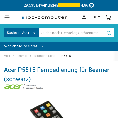
29.535 Bewertungen
4,86
DE
Suche in: Acer
Wählen Sie Ihr Gerät
Acer
Beamer
Beamer P Serie
P5515
Acer P5515 Fernbedienung für Beamer
(schwarz)