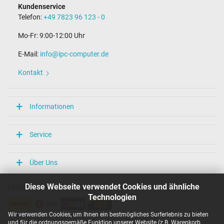
Kundenservice
Telefon:
+49 7823 96 123 - 0
Mo-Fr: 9:00-12:00 Uhr
E-Mail:
info@ipc-computer.de
Kontakt
Informationen
Service
Über Uns
Diese Webseite verwendet Cookies und ähnliche
Unsere Versandarten
Technologien
Wir verwenden Cookies, um Ihnen ein bestmögliches Surferlebnis zu bieten
und für die ordnungsgemäße Funktion unserer Website (z.B. Warenkorb,