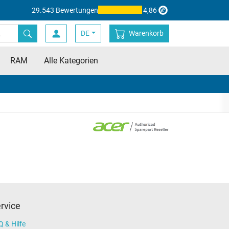
29.543 Bewertungen
4,86
DE
Warenkorb
RAM
Alle Kategorien
rvice
 & Hilfe