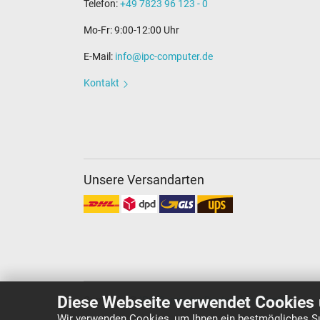
Telefon:
+49 7823 96 123 - 0
Mo-Fr: 9:00-12:00 Uhr
E-Mail:
info@ipc-computer.de
Kontakt
Unsere Versandarten
Diese Webseite verwendet Cookies 
Copyright ©
IPC-Computer Deutschland GmbH
Wir verwenden Cookies, um Ihnen ein bestmögliches Su