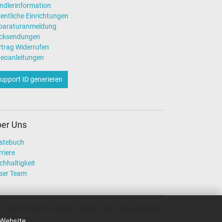
ndlerinformation
entliche Einrichtungen
paraturanmeldung
cksendungen
rtrag Widerrufen
deoanleitungen
upport ID generieren
er Uns
stebuch
riere
chhaltigkeit
ser Team
Alle Preise inkl. gesetzl. MwSt. zzgl. Versandkosten
 Website