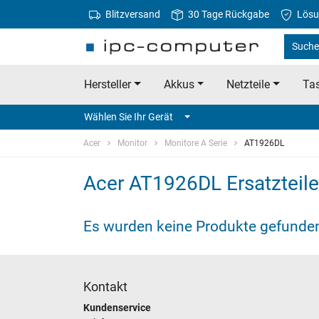
Blitzversand
30 Tage Rückgabe
Lösu
Suche 
Hersteller
Akkus
Netzteile
Tas
Wählen Sie Ihr Gerät
Acer
Monitor
Monitore A Serie
AT1926DL
Acer AT1926DL Ersatzteile
Es wurden keine Produkte gefunde
Kontakt
Kundenservice