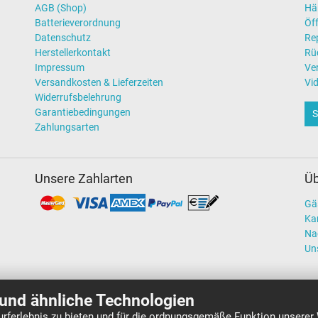
AGB (Shop)
Hä
Batterieverordnung
Öff
Datenschutz
Re
Herstellerkontakt
Rü
Impressum
Ve
Versandkosten & Lieferzeiten
Vi
Widerrufsbelehrung
Garantiebedingungen
S
Zahlungsarten
Unsere Zahlarten
Üb
Gä
Kar
Na
Un
und ähnliche Technologien
rferlebnis zu bieten und für die ordnungsgemäße Funktion unserer