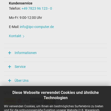
Kundenservice
Telefon:
+49 7823 96 123 - 0
Mo-Fr: 9:00-12:00 Uhr
E-Mail:
info@ipc-computer.de
Kontakt
Informationen
Service
Über Uns
Diese Webseite verwendet Cookies und ähnliche
Unsere Versandarten
Technologien
Wir verwenden Cookies, um Ihnen ein bestmögliches Surferlebnis zu bieten
und für die ordnungsgemäße Funktion unserer Website (z.B. Warenkorb,