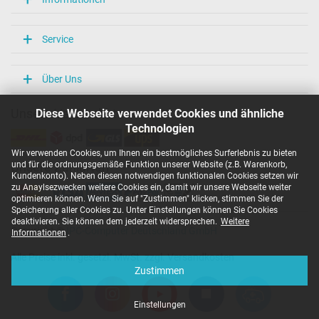
Service
Über Uns
Diese Webseite verwendet Cookies und ähnliche
Unsere Versandarten
Technologien
Wir verwenden Cookies, um Ihnen ein bestmögliches Surferlebnis zu bieten
und für die ordnungsgemäße Funktion unserer Website (z.B. Warenkorb,
Unsere Zahlarten
Kundenkonto). Neben diesen notwendigen funktionalen Cookies setzen wir
zu Anaylsezwecken weitere Cookies ein, damit wir unsere Webseite weiter
optimieren können. Wenn Sie auf "Zustimmen" klicken, stimmen Sie der
Speicherung aller Cookies zu. Unter Einstellungen können Sie Cookies
deaktivieren. Sie können dem jederzeit widersprechen.
Weitere
Copyright ©
IPC-Computer Deutschland GmbH
Informationen
.
Alle Preise inkl. gesetzl. MwSt. zzgl. Versandkosten
Zustimmen
Einstellungen