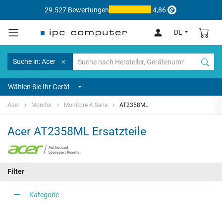
29.527 Bewertungen
4,86
DE
Suche in: Acer
Wählen Sie Ihr Gerät
Acer
Monitor
Monitore A Serie
AT2358ML
Acer AT2358ML Ersatzteile
Filter
Kategorie