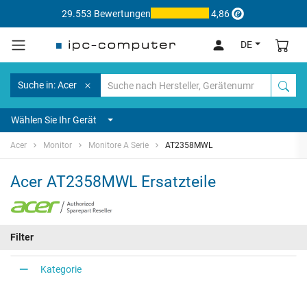
29.553 Bewertungen
4,86
DE
Suche in: Acer
Wählen Sie Ihr Gerät
Acer
Monitor
Monitore A Serie
AT2358MWL
Acer AT2358MWL Ersatzteile
Filter
Kategorie