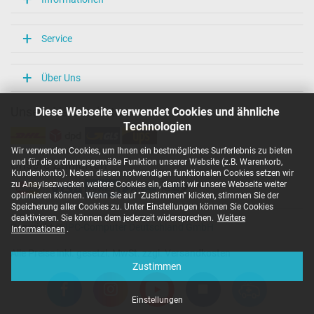
Service
Über Uns
Diese Webseite verwendet Cookies und ähnliche
Unsere Versandarten
Technologien
Wir verwenden Cookies, um Ihnen ein bestmögliches Surferlebnis zu bieten
und für die ordnungsgemäße Funktion unserer Website (z.B. Warenkorb,
Unsere Zahlarten
Kundenkonto). Neben diesen notwendigen funktionalen Cookies setzen wir
zu Anaylsezwecken weitere Cookies ein, damit wir unsere Webseite weiter
optimieren können. Wenn Sie auf "Zustimmen" klicken, stimmen Sie der
Speicherung aller Cookies zu. Unter Einstellungen können Sie Cookies
deaktivieren. Sie können dem jederzeit widersprechen.
Weitere
Copyright ©
IPC-Computer Deutschland GmbH
Informationen
.
Alle Preise inkl. gesetzl. MwSt. zzgl. Versandkosten
Zustimmen
Einstellungen