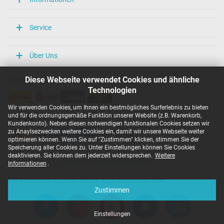
Service
Über Uns
Diese Webseite verwendet Cookies und ähnliche
Unsere Versandarten
Technologien
Wir verwenden Cookies, um Ihnen ein bestmögliches Surferlebnis zu bieten
und für die ordnungsgemäße Funktion unserer Website (z.B. Warenkorb,
Unsere Zahlarten
Kundenkonto). Neben diesen notwendigen funktionalen Cookies setzen wir
zu Anaylsezwecken weitere Cookies ein, damit wir unsere Webseite weiter
optimieren können. Wenn Sie auf "Zustimmen" klicken, stimmen Sie der
Speicherung aller Cookies zu. Unter Einstellungen können Sie Cookies
deaktivieren. Sie können dem jederzeit widersprechen.
Weitere
Copyright ©
IPC-Computer Deutschland GmbH
Informationen
.
Alle Preise inkl. gesetzl. MwSt. zzgl. Versandkosten
Zustimmen
Einstellungen