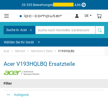
29.535 Bewertungen
4,86
DE
Suche in: Acer
Wählen Sie Ihr Gerät
Acer
Monitor
Monitore V Serie
V193HQLBQ
Acer V193HQLBQ Ersatzteile
Filter
Kategorie