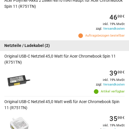
Acer Polymer-Akku 2 Zellen 4810 mAh Haupt für Acer Chromebook
Spin 11 (R751TN)
46
00
€
inkl. 19% MwSt
zzgl.
Versandkosten
Auftragsbezogen bestellbar
Netzteile / Ladekabel
(2)
Original USB-C Netzteil 45,0 Watt für Acer Chromebook Spin 11
(R751TN)
39
00
€
inkl. 19% MwSt
zzgl.
Versandkosten
Artikel verfügbar
Original USB-C Netzteil 45,0 Watt weiß für Acer Chromebook Spin
11 (R751TN)
35
00
€
inkl. 19% MwSt