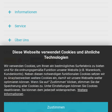
Informationen
Service
Über Uns
Diese Webseite verwendet Cookies und ähnliche
Unsere Versandarten
Technologien
Wir verwenden Cookies, um Ihnen ein bestmögliches Surferlebnis zu bieten
und für die ordnungsgemäße Funktion unserer Website (z.B. Warenkorb,
Unsere Zahlarten
Kundenkonto). Neben diesen notwendigen funktionalen Cookies setzen wir
zu Anaylsezwecken weitere Cookies ein, damit wir unsere Webseite weiter
optimieren können. Wenn Sie auf "Zustimmen" klicken, stimmen Sie der
Speicherung aller Cookies zu. Unter Einstellungen können Sie Cookies
deaktivieren. Sie können dem jederzeit widersprechen.
Weitere
Copyright ©
IPC-Computer Deutschland GmbH
Informationen
.
Alle Preise inkl. gesetzl. MwSt. zzgl. Versandkosten
Zustimmen