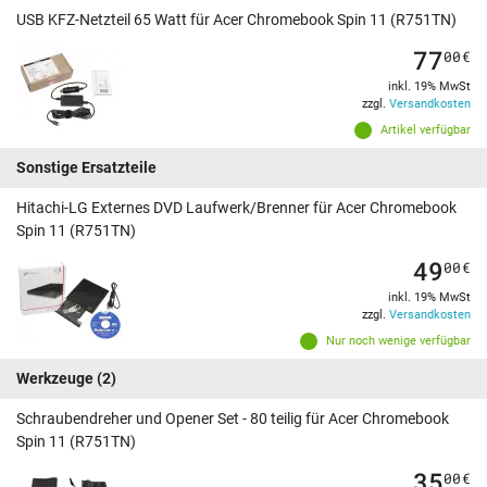
USB KFZ-Netzteil 65 Watt für Acer Chromebook Spin 11 (R751TN)
77
00
€
inkl. 19% MwSt
zzgl.
Versandkosten
Artikel verfügbar
Sonstige Ersatzteile
Hitachi-LG Externes DVD Laufwerk/Brenner für Acer Chromebook
Spin 11 (R751TN)
49
00
€
inkl. 19% MwSt
zzgl.
Versandkosten
Nur noch wenige verfügbar
Werkzeuge
(2)
Schraubendreher und Opener Set - 80 teilig für Acer Chromebook
Spin 11 (R751TN)
35
00
€