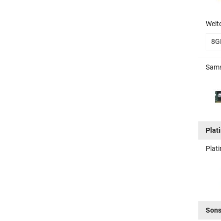
Weit
8G
Sams
Plat
Plat
Sons