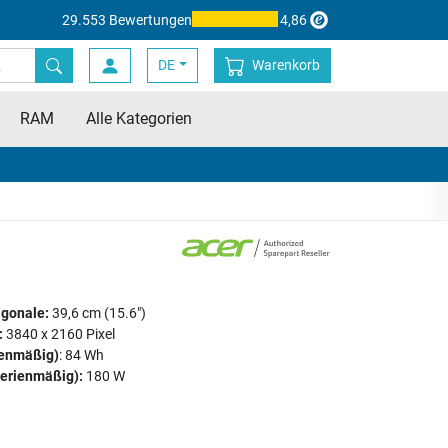
29.553 Bewertungen
4,86
DE
Warenkorb
RAM
Alle Kategorien
agonale:
39,6 cm (15.6")
:
3840 x 2160 Pixel
ienmäßig)
: 84 Wh
serienmäßig):
180 W