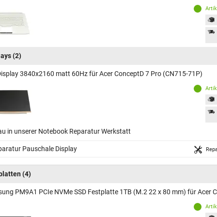
Arti
lays
(2)
Display 3840x2160 matt 60Hz für Acer ConceptD 7 Pro (CN715-71P)
Arti
au in unserer Notebook Reparatur Werkstatt
aratur Pauschale Display
Repa
platten
(4)
ung PM9A1 PCIe NVMe SSD Festplatte 1TB (M.2 22 x 80 mm) für Acer 
Arti