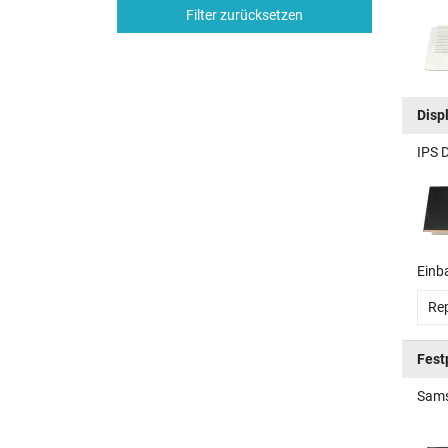
Filter zurücksetzen
Disp
IPS 
Einb
Rep
Fest
Sams