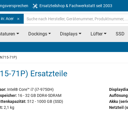
ngsversprechen
Ersatzteilshop & Fachwerkstatt seit 2003
in: Acer
taturen
Dockings
Displays
Lüfter
SSD
CN715-71P)
5-71P) Ersatzteile
sor:
Intel® Core™ i7 (i7-9750H)
Displaydi
speicher:
16 - 32 GB DDR4-SDRAM
Auflösung
ttenkapazität:
512 - 1000 GB (SSD)
Akku (ser
t:
2,1 kg
Netzteil (