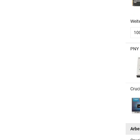
Weit
10
PNY 
Cruc
Arbe