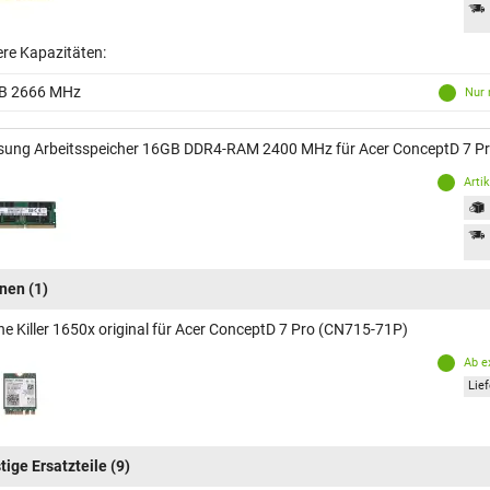
ere Kapazitäten:
B 2666 MHz
Nur 
ung Arbeitsspeicher 16GB DDR4-RAM 2400 MHz für Acer ConceptD 7 P
Arti
inen
(1)
ine Killer 1650x original für Acer ConceptD 7 Pro (CN715-71P)
Ab e
Lief
tige Ersatzteile
(9)