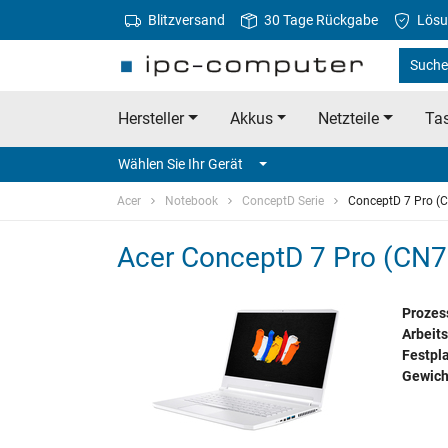
Blitzversand
30 Tage Rückgabe
Lösu
Suche 
Hersteller
Akkus
Netzteile
Tas
Wählen Sie Ihr Gerät
Acer
Notebook
ConceptD Serie
ConceptD 7 Pro (
Acer ConceptD 7 Pro (CN71
Prozes
Arbeits
Festpla
Gewich