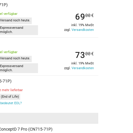
-71P)
69
kel verfügbar
00
€
Versand noch heute.
inkl. 19% MwSt
Expressversand
zzgl.
Versandkosten
möglich.
73
kel verfügbar
00
€
Versand noch heute.
inkl. 19% MwSt
Expressversand
zzgl.
Versandkosten
möglich.
15-71P)
t mehr lieferbar
(End of Life)
bedeutet EOL?
er ConceptD 7 Pro (CN715-71P)