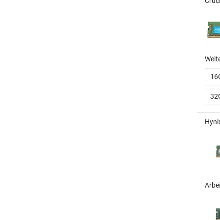
Cruc
Weit
16
32
Hyni
Arbe