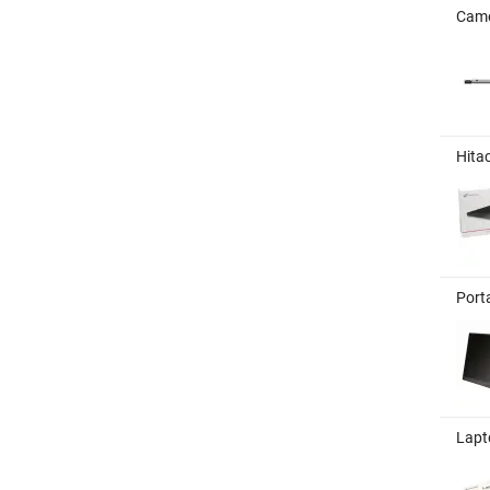
Came
Hita
Port
Lapt