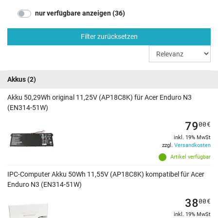
nur verfügbare anzeigen (36)
Filter zurücksetzen
Akkus
(2)
Akku 50,29Wh original 11,25V (AP18C8K) für Acer Enduro N3
(EN314-51W)
79
00
€
inkl. 19% MwSt
zzgl.
Versandkosten
Artikel verfügbar
IPC-Computer Akku 50Wh 11,55V (AP18C8K) kompatibel für Acer
Enduro N3 (EN314-51W)
38
00
€
inkl. 19% MwSt