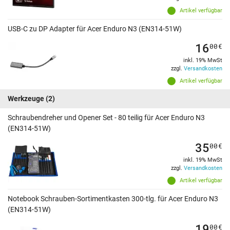
Artikel verfügbar
USB-C zu DP Adapter für Acer Enduro N3 (EN314-51W)
16
00
€
inkl. 19% MwSt
zzgl.
Versandkosten
Artikel verfügbar
Werkzeuge
(2)
Schraubendreher und Opener Set - 80 teilig für Acer Enduro N3
(EN314-51W)
35
00
€
inkl. 19% MwSt
zzgl.
Versandkosten
Artikel verfügbar
Notebook Schrauben-Sortimentkasten 300-tlg. für Acer Enduro N3
(EN314-51W)
19
00
€