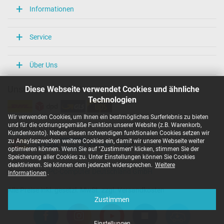
Informationen
Service
Über Uns
Diese Webseite verwendet Cookies und ähnliche
Unsere Versandarten
Technologien
Wir verwenden Cookies, um Ihnen ein bestmögliches Surferlebnis zu bieten
und für die ordnungsgemäße Funktion unserer Website (z.B. Warenkorb,
Unsere Zahlarten
Kundenkonto). Neben diesen notwendigen funktionalen Cookies setzen wir
zu Anaylsezwecken weitere Cookies ein, damit wir unsere Webseite weiter
optimieren können. Wenn Sie auf "Zustimmen" klicken, stimmen Sie der
Speicherung aller Cookies zu. Unter Einstellungen können Sie Cookies
deaktivieren. Sie können dem jederzeit widersprechen.
Weitere
Copyright ©
IPC-Computer Deutschland GmbH
Informationen
.
Alle Preise inkl. gesetzl. MwSt. zzgl. Versandkosten
Zustimmen
Einstellungen