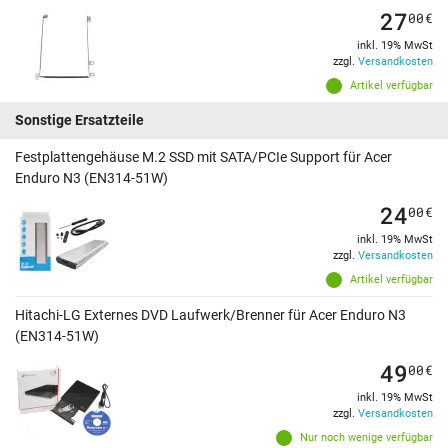
27
00
€
inkl. 19% MwSt
zzgl.
Versandkosten
Artikel verfügbar
Sonstige Ersatzteile
Festplattengehäuse M.2 SSD mit SATA/PCIe Support für Acer
Enduro N3 (EN314-51W)
24
00
€
inkl. 19% MwSt
zzgl.
Versandkosten
Artikel verfügbar
Hitachi-LG Externes DVD Laufwerk/Brenner für Acer Enduro N3
(EN314-51W)
49
00
€
inkl. 19% MwSt
zzgl.
Versandkosten
Nur noch wenige verfügbar