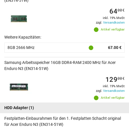
(EN314-51W)
64
00
€
inkl. 19% MwSt
zzgl.
Versandkosten
Artikel verfügbar
Weitere Kapazitäten:
8GB 2666 MHz
67.00 €
Samsung Arbeitsspeicher 16GB DDR4-RAM 2400 MHz für Acer
Enduro N3 (EN314-51W)
129
00
€
inkl. 19% MwSt
zzgl.
Versandkosten
Artikel verfügbar
HDD Adapter
(1)
Festplatten-Einbaurahmen für den 1. Festplatten Schacht original
für Acer Enduro N3 (EN314-51W)