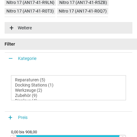
Nitro 17 (AN17-41-R9LN)
Nitro 17 (AN17-41-R5ZB)
Nitro 17 (AN17-41-R0T3)
Nitro 17 (AN17-41-R0Q7)
Nitro 17 (AN17-41-R9LF)
Nitro 17 (AN17-41-R9ZV)
Weitere
Nitro 17 (AN17-41-R182)
Nitro 17 (AN17-41-R63H)
Nitro 17 (AN17-41-R2VK)
Nitro 17 (AN17-41-R3FU)
Filter
Nitro 17 (AN17-41-R583)
Nitro 17 (AN17-41-R31D)
Nitro 17 (AN17-41-R9JG)
Nitro 17 (AN17-41-R848)
Kategorie
Preis
0,00
bis
908,00