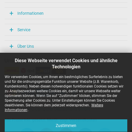
Informationen
Service
Über Uns
Diese Webseite verwendet Cookies und ähnliche
Unsere Versandarten
Technologien
Wir verwenden Cookies, um Ihnen ein bestmögliches Surferlebnis zu bieten
und für die ordnungsgemäße Funktion unserer Website (z.B. Warenkorb,
Unsere Zahlarten
Kundenkonto). Neben diesen notwendigen funktionalen Cookies setzen wir
zu Anaylsezwecken weitere Cookies ein, damit wir unsere Webseite weiter
optimieren können. Wenn Sie auf "Zustimmen" klicken, stimmen Sie der
Speicherung aller Cookies zu. Unter Einstellungen können Sie Cookies
deaktivieren. Sie können dem jederzeit widersprechen.
Weitere
Copyright ©
IPC-Computer Deutschland GmbH
Informationen
.
Alle Preise inkl. gesetzl. MwSt. zzgl. Versandkosten
Zustimmen