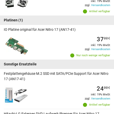
inkl. 19% MwSt
zzgl.
Versandkosten
Artikel verfügbar
Platinen
(1)
IO Platine original für Acer Nitro 17 (AN17-41)
37
00
€
inkl. 19% MwSt
zzgl.
Versandkosten
Nur noch wenige verfügbar
Sonstige Ersatzteile
Festplattengehäuse M.2 SSD mit SATA/PCIe Support für Acer Nitro
17 (AN17-41)
24
00
€
inkl. 19% MwSt
zzgl.
Versandkosten
Artikel verfügbar
Hitachi-LG Externes DVD Laufwerk/Brenner für Acer Nitro 17