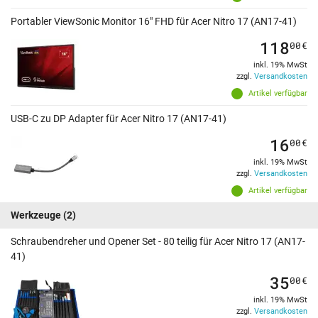
Portabler ViewSonic Monitor 16" FHD für Acer Nitro 17 (AN17-41)
118
00
€
inkl. 19% MwSt
zzgl.
Versandkosten
Artikel verfügbar
USB-C zu DP Adapter für Acer Nitro 17 (AN17-41)
16
00
€
inkl. 19% MwSt
zzgl.
Versandkosten
Artikel verfügbar
Werkzeuge
(2)
Schraubendreher und Opener Set - 80 teilig für Acer Nitro 17 (AN17-
41)
35
00
€
inkl. 19% MwSt
zzgl.
Versandkosten