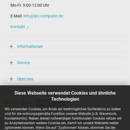
Mo-Fr: 9:00-12:00 Uhr
E-Mail:
info@ipc-computer.de
Kontakt
Informationen
Service
Über Uns
Diese Webseite verwendet Cookies und ähnliche
Unsere Versandarten
Technologien
Wir verwenden Cookies, um Ihnen ein bestmögliches Surferlebnis zu bieten
und für die ordnungsgemäße Funktion unserer Website (z.B. Warenkorb,
Unsere Zahlarten
Kundenkonto). Neben diesen notwendigen funktionalen Cookies setzen wir
zu Anaylsezwecken weitere Cookies ein, damit wir unsere Webseite weiter
optimieren können. Wenn Sie auf "Zustimmen" klicken, stimmen Sie der