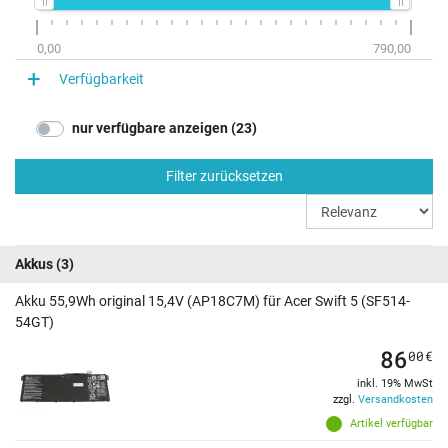
0,00
790,00
Verfügbarkeit
nur verfügbare anzeigen (23)
Filter zurücksetzen
Akkus
(3)
Akku 55,9Wh original 15,4V (AP18C7M) für Acer Swift 5 (SF514-
54GT)
86
00
€
inkl. 19% MwSt
zzgl.
Versandkosten
Artikel verfügbar