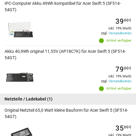
IPC-Computer Akku 49Wh kompatibel für Acer Swift 5 (SF514-
54GT)
39
00
€
inkl. 19% MwSt
zzgl.
Versandkosten
Artikel verfügbar
Akku 40,9Wh original 11,55V (AP18C7K) für Acer Swift 5 (SF514-
54GT)
79
00
€
inkl. 19% MwSt
zzgl.
Versandkosten
Artikel verfügbar
Netzteile / Ladekabel
(1)
Original Netzteil 65,0 Watt kleine Bauform für Acer Swift 5 (SF514-
54GT)
35
00
€
inkl. 19% MwSt