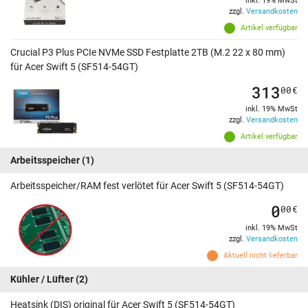
inkl. 19% MwSt
zzgl.
Versandkosten
Artikel verfügbar
Crucial P3 Plus PCIe NVMe SSD Festplatte 2TB (M.2 22 x 80 mm)
für Acer Swift 5 (SF514-54GT)
313
00
€
inkl. 19% MwSt
zzgl.
Versandkosten
Artikel verfügbar
Arbeitsspeicher
(1)
Arbeitsspeicher/RAM fest verlötet für Acer Swift 5 (SF514-54GT)
0
00
€
inkl. 19% MwSt
zzgl.
Versandkosten
Aktuell nicht lieferbar
Kühler / Lüfter
(2)
Heatsink (DIS) original für Acer Swift 5 (SF514-54GT)