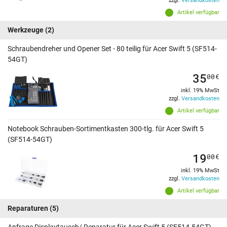
zzgl.
Versandkosten
Artikel verfügbar
Werkzeuge
(2)
Schraubendreher und Opener Set - 80 teilig für Acer Swift 5 (SF514-
54GT)
35
00
€
inkl. 19% MwSt
zzgl.
Versandkosten
Artikel verfügbar
Notebook Schrauben-Sortimentkasten 300-tlg. für Acer Swift 5
(SF514-54GT)
19
00
€
inkl. 19% MwSt
zzgl.
Versandkosten
Artikel verfügbar
Reparaturen
(5)