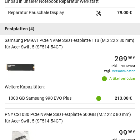
Einbau in unserer Notebook Reparatur Werkstatt
Reparatur Pauschale Display
79.00 €
Festplatten
(4)
Samsung PM9A1 PCIe NVMe SSD Festplatte 1TB (M.2 22 x 80 mm)
für Acer Swift 5 (SF514-54GT)
209
00
€
inkl. 19% MwSt
zzgl.
Versandkosten
Artikel verfügbar
Weitere Kapazitäten:
1000 GB Samsung 990 EVO Plus
213.00 €
PNY CS1030 PCIe NVMe SSD Festplatte 500GB (M.2 22 x 80 mm)
für Acer Swift 5 (SF514-54GT)
99
00
€