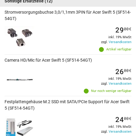
Sonstige Ersatzteile
(12)
Stromversorgungsbuchse 3,0/1,1mm 3PIN für Acer Swift 5 (SF514-
54GT)
29
00
€
inkl. 19% MwSt
zzgl.
Versandkosten
Artikel verfügbar
Camera HD/Mic für Acer Swift 5 (SF514-54GT)
26
00
€
inkl. 19% MwSt
zzgl.
Versandkosten
Nur noch wenige verfügbar
Festplattengehäuse M.2 SSD mit SATA/PCIe Support für Acer Swift
5 (SF514-54GT)
24
00
€
inkl. 19% MwSt
zzgl.
Versandkosten