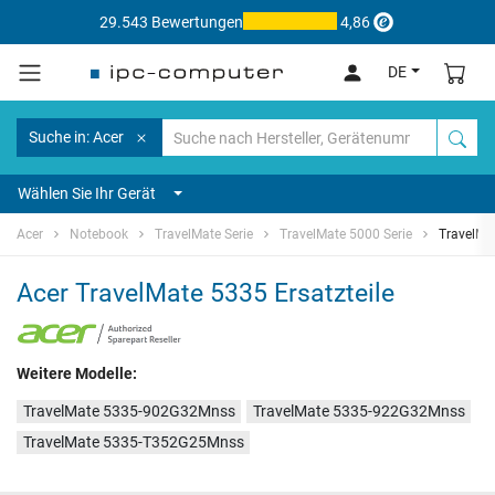
29.543 Bewertungen
4,86
DE
Suche in: Acer
Wählen Sie Ihr Gerät
Acer
Notebook
TravelMate Serie
TravelMate 5000 Serie
TravelMa
Acer TravelMate 5335 Ersatzteile
Weitere Modelle:
TravelMate 5335-902G32Mnss
TravelMate 5335-922G32Mnss
TravelMate 5335-T352G25Mnss