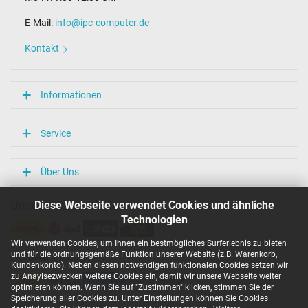
E-Mail:
info@ipc-computer.de
Kontakt
Informationen
Service
Über Uns
Diese Webseite verwendet Cookies und ähnliche
Unsere Versandarten
Technologien
Wir verwenden Cookies, um Ihnen ein bestmögliches Surferlebnis zu bieten
und für die ordnungsgemäße Funktion unserer Website (z.B. Warenkorb,
Unsere Zahlarten
Kundenkonto). Neben diesen notwendigen funktionalen Cookies setzen wir
zu Anaylsezwecken weitere Cookies ein, damit wir unsere Webseite weiter
optimieren können. Wenn Sie auf "Zustimmen" klicken, stimmen Sie der
Speicherung aller Cookies zu. Unter Einstellungen können Sie Cookies