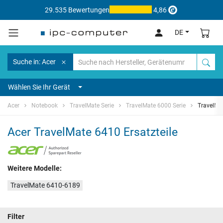
29.535 Bewertungen
4,86
DE
Suche in: Acer
Wählen Sie Ihr Gerät
Acer
Notebook
TravelMate Serie
TravelMate 6000 Serie
TravelMa
Acer TravelMate 6410 Ersatzteile
Weitere Modelle:
TravelMate 6410-6189
Filter