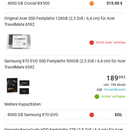
4000 GB Crucial BX500
519.00 €
Original Acer SSD Festplatte 128GB (2,5 Zoll / 6,4 cm) für Acer
TravelMate 6592
Nicht mehr lieferbar
Samsung 870 EVO SSD Festplatte 500GB (2,5 Zoll / 6,4 cm) für Acer
TravelMate 6592
189
00
€
inkl. 19% MwSt
zzgl.
Versandkosten
Artikel verfügbar
Weitere Kapazitäten:
8000 GB Samsung 870 QVO
EOL
Seagate BarraCuda HDD Festplatte 2TB (2,5 Zoll / 6,4 cm) für Acer