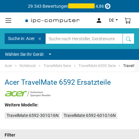
29.543 Bewertungen
4,86
DE
Suche in: Acer
Wählen Sie Ihr Gerät
Acer
Notebook
TravelMate Serie
TravelMate 6000 Serie
TravelMa
Acer TravelMate 6592 Ersatzteile
Weitere Modelle:
TravelMate 6592-301G16N
TravelMate 6592-601G16N
Filter