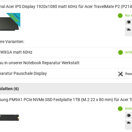
inal Acer IPS Display 1920x1080 matt 60Hz für Acer TravelMate P2 (P21
Nur 
ere Varianten:
 WXGA matt 60Hz
Arti
au in unserer Notebook Reparatur Werkstatt
aratur Pauschale Display
Repa
platten
(6)
ung PM9A1 PCIe NVMe SSD Festplatte 1TB (M.2 22 x 80 mm) für Acer T
Arti