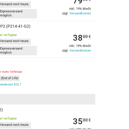
79
Versand noch heute.
inkl. 19% MwSt
Expressversand
zzgl.
Versandkosten
möglich.
 P2 (P214-41-G2)
38
kel verfügbar
00
€
Versand noch heute.
inkl. 19% MwSt
Expressversand
zzgl.
Versandkosten
möglich.
t mehr lieferbar
(End of Life)
bedeutet EOL?
2)
35
kel verfügbar
00
€
Versand noch heute.