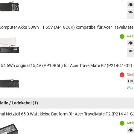
Computer Akku 50Wh 11,55V (AP18C8K) kompatibel für Acer TravelMate
Arti
 54,6Wh original 15,4V (AP19B5L) für Acer TravelMate P2 (P214-41-G2)
Nich
EOL 
Was 
teile / Ladekabel
(1)
inal Netzteil 65,0 Watt kleine Bauform für Acer TravelMate P2 (P214-41-G
Arti