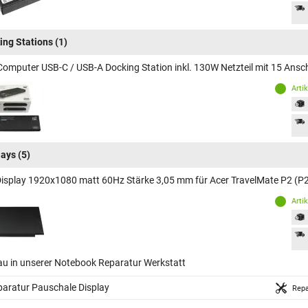
ing Stations
(1)
Computer USB-C / USB-A Docking Station inkl. 130W Netzteil mit 15 Ansc
Arti
lays
(5)
Display 1920x1080 matt 60Hz Stärke 3,05 mm für Acer TravelMate P2 (P
Arti
au in unserer Notebook Reparatur Werkstatt
aratur Pauschale Display
Repa