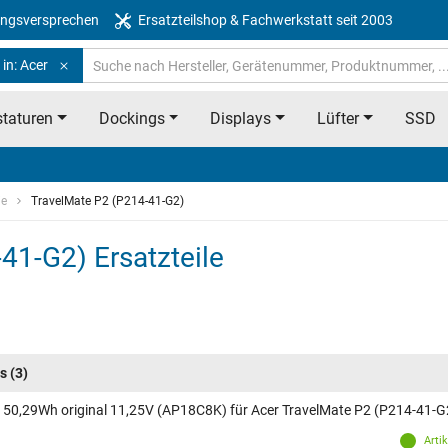
ngsversprechen
Ersatzteilshop & Fachwerkstatt seit 2003
in: Acer
taturen
Dockings
Displays
Lüfter
SSD
ie
TravelMate P2 (P214-41-G2)
41-G2) Ersatzteile
s
(3)
 50,29Wh original 11,25V (AP18C8K) für Acer TravelMate P2 (P214-41-G
Arti