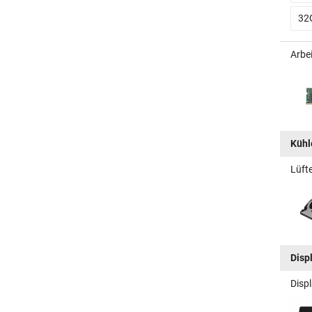
32
Arbe
Kühle
Lüft
Disp
Disp