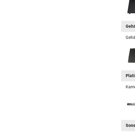
Gehä
Gehä
Plat
Kame
Sons