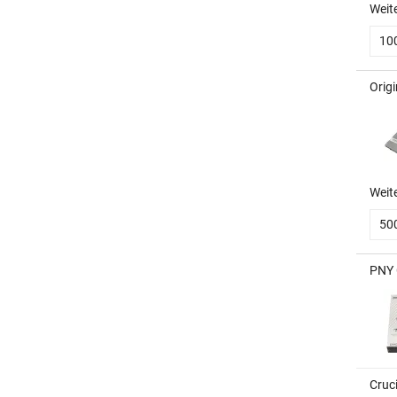
Weit
10
Orig
Weit
50
PNY 
Cruc