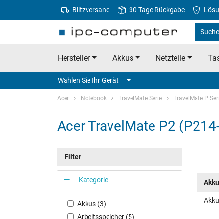
Blitzversand
30 Tage Rückgabe
Lösu
Suche 
Hersteller
Akkus
Netzteile
Tas
Wählen Sie Ihr Gerät
Acer
Notebook
TravelMate Serie
TravelMate P Ser
Acer TravelMate P2 (P214-
Filter
Kategorie
Akku
Akku
Akkus (3)
Arbeitsspeicher (5)