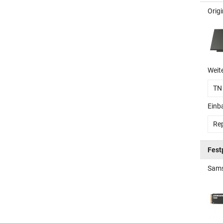
Orig
Weit
TN
Einb
Rep
Fest
Sams