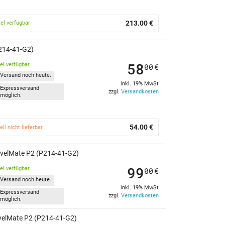
213.00 €
kel verfügbar
P214-41-G2)
58
kel verfügbar
00
€
Versand noch heute.
inkl. 19% MwSt
Expressversand
zzgl.
Versandkosten
möglich.
54.00 €
ell nicht lieferbar
avelMate P2 (P214-41-G2)
99
kel verfügbar
00
€
Versand noch heute.
inkl. 19% MwSt
Expressversand
zzgl.
Versandkosten
möglich.
avelMate P2 (P214-41-G2)