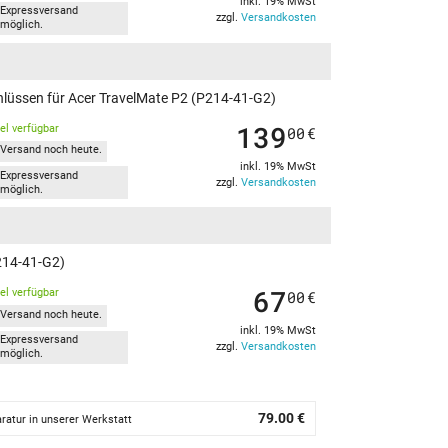
inkl. 19% MwSt
Expressversand
zzgl.
Versandkosten
möglich.
hlüssen für Acer TravelMate P2 (P214-41-G2)
139
kel verfügbar
00
€
Versand noch heute.
inkl. 19% MwSt
Expressversand
zzgl.
Versandkosten
möglich.
214-41-G2)
67
kel verfügbar
00
€
Versand noch heute.
inkl. 19% MwSt
Expressversand
zzgl.
Versandkosten
möglich.
79.00 €
ratur in unserer Werkstatt