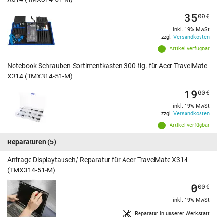
35
00
€
inkl. 19% MwSt
zzgl.
Versandkosten
Artikel verfügbar
Notebook Schrauben-Sortimentkasten 300-tlg. für Acer TravelMate
X314 (TMX314-51-M)
19
00
€
inkl. 19% MwSt
zzgl.
Versandkosten
Artikel verfügbar
Reparaturen
(5)
Anfrage Displaytausch/ Reparatur für Acer TravelMate X314
(TMX314-51-M)
0
00
€
inkl. 19% MwSt
Reparatur in unserer Werkstatt