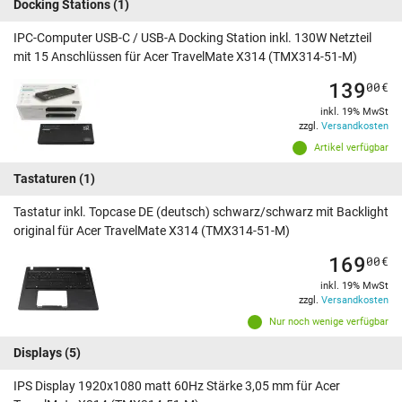
Docking Stations
(1)
IPC-Computer USB-C / USB-A Docking Station inkl. 130W Netzteil
mit 15 Anschlüssen für Acer TravelMate X314 (TMX314-51-M)
139
00
€
inkl. 19% MwSt
zzgl.
Versandkosten
Artikel verfügbar
Tastaturen
(1)
Tastatur inkl. Topcase DE (deutsch) schwarz/schwarz mit Backlight
original für Acer TravelMate X314 (TMX314-51-M)
169
00
€
inkl. 19% MwSt
zzgl.
Versandkosten
Nur noch wenige verfügbar
Displays
(5)
IPS Display 1920x1080 matt 60Hz Stärke 3,05 mm für Acer