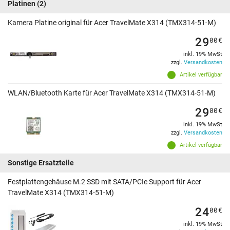
Platinen
(2)
Kamera Platine original für Acer TravelMate X314 (TMX314-51-M)
29
00
€
inkl. 19% MwSt
zzgl.
Versandkosten
Artikel verfügbar
WLAN/Bluetooth Karte für Acer TravelMate X314 (TMX314-51-M)
29
00
€
inkl. 19% MwSt
zzgl.
Versandkosten
Artikel verfügbar
Sonstige Ersatzteile
Festplattengehäuse M.2 SSD mit SATA/PCIe Support für Acer
TravelMate X314 (TMX314-51-M)
24
00
€
inkl. 19% MwSt