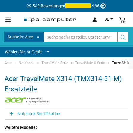
29.543 Bewertungen
4,86
DE
Suche in: Acer
Wählen Sie Ihr Gerät
Acer
Notebook
TravelMate Serie
TravelMate X Serie
TravelMate 
Acer TravelMate X314 (TMX314-51-M)
Ersatzteile
Notebook Spezifikation
Weitere Modelle: