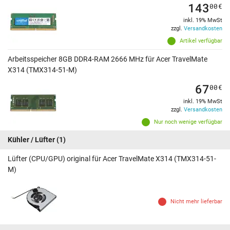
143
00
€
inkl. 19% MwSt
zzgl.
Versandkosten
Artikel verfügbar
Arbeitsspeicher 8GB DDR4-RAM 2666 MHz für Acer TravelMate
X314 (TMX314-51-M)
67
00
€
inkl. 19% MwSt
zzgl.
Versandkosten
Nur noch wenige verfügbar
Kühler / Lüfter
(1)
Lüfter (CPU/GPU) original für Acer TravelMate X314 (TMX314-51-
M)
Nicht mehr lieferbar