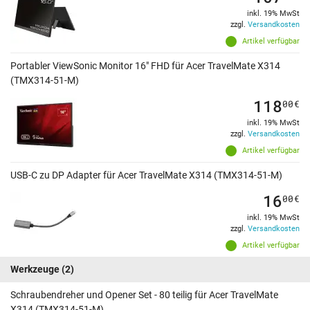
inkl. 19% MwSt
zzgl.
Versandkosten
Artikel verfügbar
Portabler ViewSonic Monitor 16" FHD für Acer TravelMate X314
(TMX314-51-M)
118
00
€
inkl. 19% MwSt
zzgl.
Versandkosten
Artikel verfügbar
USB-C zu DP Adapter für Acer TravelMate X314 (TMX314-51-M)
16
00
€
inkl. 19% MwSt
zzgl.
Versandkosten
Artikel verfügbar
Werkzeuge
(2)
Schraubendreher und Opener Set - 80 teilig für Acer TravelMate
X314 (TMX314-51-M)