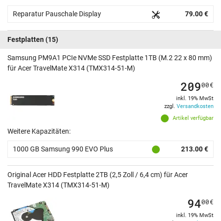
Reparatur Pauschale Display
79.00 €
Festplatten
(15)
Samsung PM9A1 PCIe NVMe SSD Festplatte 1TB (M.2 22 x 80 mm)
für Acer TravelMate X314 (TMX314-51-M)
209
00
€
inkl. 19% MwSt
zzgl.
Versandkosten
Artikel verfügbar
Weitere Kapazitäten:
1000 GB Samsung 990 EVO Plus
213.00 €
Original Acer HDD Festplatte 2TB (2,5 Zoll / 6,4 cm) für Acer
TravelMate X314 (TMX314-51-M)
94
00
€
inkl. 19% MwSt