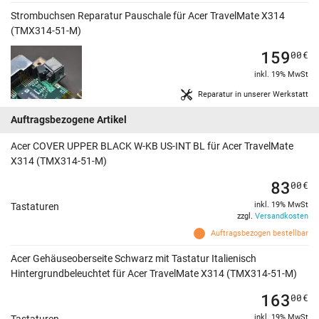
Strombuchsen Reparatur Pauschale für Acer TravelMate X314
(TMX314-51-M)
159
00
€
inkl. 19% MwSt
Reparatur in unserer Werkstatt
Auftragsbezogene Artikel
Acer COVER UPPER BLACK W-KB US-INT BL für Acer TravelMate
X314 (TMX314-51-M)
83
00
€
inkl. 19% MwSt
Tastaturen
zzgl.
Versandkosten
Auftragsbezogen bestellbar
Acer Gehäuseoberseite Schwarz mit Tastatur Italienisch
Hintergrundbeleuchtet für Acer TravelMate X314 (TMX314-51-M)
163
00
€
inkl. 19% MwSt