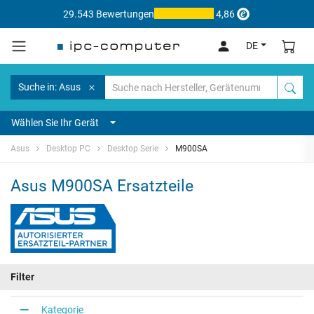
29.543 Bewertungen
4,86
DE
Suche in: Asus
Wählen Sie Ihr Gerät
Asus
Desktop PC
Desktop Serie
M900SA
Asus M900SA Ersatzteile
Filter
Kategorie