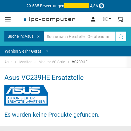
29.535 Bewertungen
4,86
DE
Suche in: Asus
Wählen Sie Ihr Gerät
Asus
Monitor
Monitor VC Serie
VC239HE
Asus VC239HE Ersatzteile
Es wurden keine Produkte gefunden.