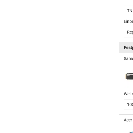
TN
Einb
Rep
Fest
Sams
Weit
10
Acer