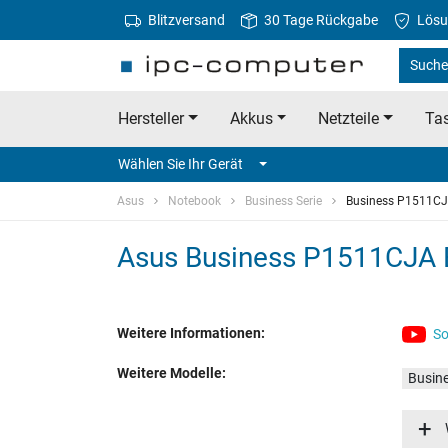
Blitzversand
30 Tage Rückgabe
Lösu
Suche
Hersteller
Akkus
Netzteile
Tas
Wählen Sie Ihr Gerät
Asus
Notebook
Business Serie
Business P1511C
Asus Business P1511CJA E
Weitere Informationen:
So
Weitere Modelle:
Busin
Busin
Busin