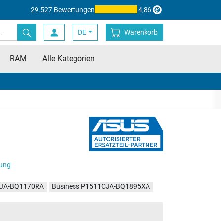
29.527 Bewertungen
4,86
DE
Warenkorb
RAM
Alle Kategorien
tung
CJA-BQ1170RA
Business P1511CJA-BQ1895XA
11CJA-BQ3118X
Business P1511CJA-BQ3906X
1511CJA-BQ648R
Business P1511CJA-BQ4109W