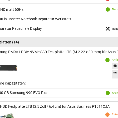
 HD matt 60Hz
Nur 
au in unserer Notebook Reparatur Werkstatt
aratur Pauschale Display
Repa
platten
(14)
ung PM9A1 PCIe NVMe SSD Festplatte 1TB (M.2 22 x 80 mm) für Asus
Arti
ere Kapazitäten:
00 GB Samsung 990 EVO Plus
Arti
 HDD Festplatte 2TB (2,5 Zoll / 6,4 cm) für Asus Business P1511CJA
Aktue