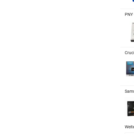
PNY 
Cruc
Sams
Weit