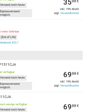
35
00
€
Versand noch heute.
inkl. 19% MwSt
Expressversand
zzgl.
Versandkosten
möglich.
t mehr lieferbar
(End of Life)
bedeutet EOL?
s P1511CJA
69
kel verfügbar
00
€
Versand noch heute.
inkl. 19% MwSt
Expressversand
zzgl.
Versandkosten
möglich.
1511CJA
69
noch wenige verfügbar
00
€
Versand noch heute.