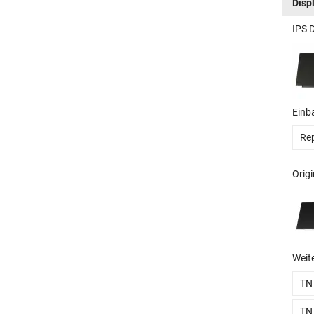
Disp
IPS 
Einb
Rep
Orig
Weit
TN
TN