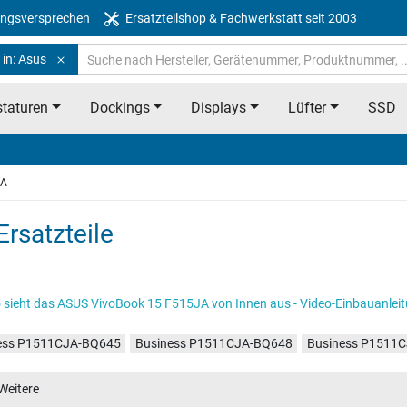
ngsversprechen
Ersatzteilshop & Fachwerkstatt seit 2003
 in: Asus
taturen
Dockings
Displays
Lüfter
SSD
JA
rsatzteile
 sieht das ASUS VivoBook 15 F515JA von Innen aus - Video-Einbauanlei
ess P1511CJA-BQ645
Business P1511CJA-BQ648
Business P1511
ess P1511CJA-EJ067
Business P1511CJA-BQ3216X
Business P15
Weitere
ess P1511CJA-BQ3907X
Business P1511CJA-BQ3117X
Business P