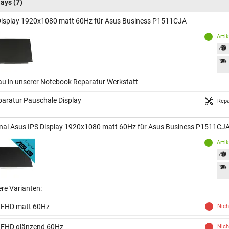
lays
(7)
Display 1920x1080 matt 60Hz für Asus Business P1511CJA
Arti
au in unserer Notebook Reparatur Werkstatt
aratur Pauschale Display
Repa
inal Asus IPS Display 1920x1080 matt 60Hz für Asus Business P1511CJ
Arti
ere Varianten:
 FHD matt 60Hz
Nich
 FHD glänzend 60Hz
Nich