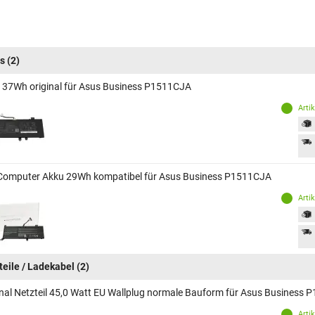
ess P1511CJA-BQ649R
s
(2)
 37Wh original für Asus Business P1511CJA
Arti
Computer Akku 29Wh kompatibel für Asus Business P1511CJA
Arti
teile / Ladekabel
(2)
inal Netzteil 45,0 Watt EU Wallplug normale Bauform für Asus Business
Arti