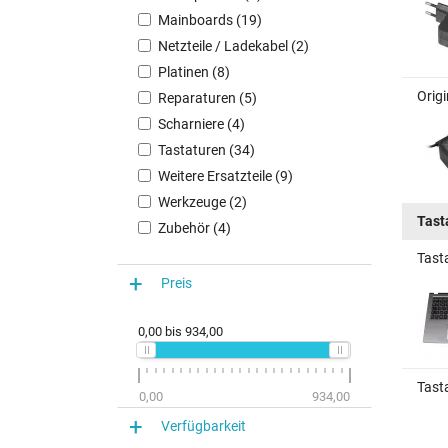
Mainboards (19)
Netzteile / Ladekabel (2)
Platinen (8)
Orig
Reparaturen (5)
Scharniere (4)
Tastaturen (34)
Weitere Ersatzteile (9)
Werkzeuge (2)
Tast
Zubehör (4)
Tast
Preis
0,00
bis
934,00
Tast
0,00
934,00
Verfügbarkeit