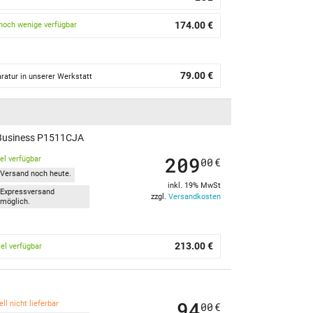
174.00 €
noch wenige verfügbar
79.00 €
ratur in unserer Werkstatt
 Business P1511CJA
209
kel verfügbar
00
€
Versand noch heute.
inkl. 19% MwSt
Expressversand
zzgl.
Versandkosten
möglich.
213.00 €
kel verfügbar
94
ll nicht lieferbar
00
€