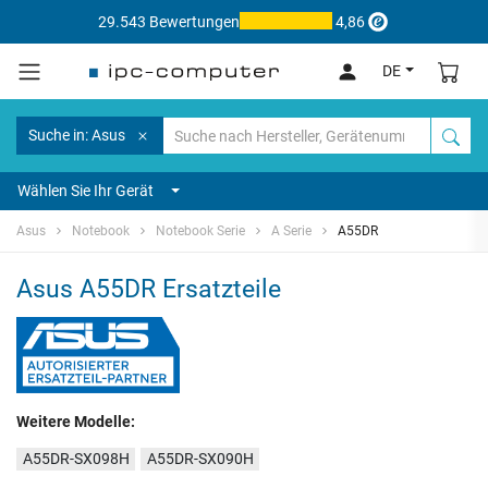
29.543 Bewertungen
4,86
DE
Suche in: Asus
Wählen Sie Ihr Gerät
Asus
Notebook
Notebook Serie
A Serie
A55DR
Asus A55DR Ersatzteile
Weitere Modelle:
A55DR-SX098H
A55DR-SX090H