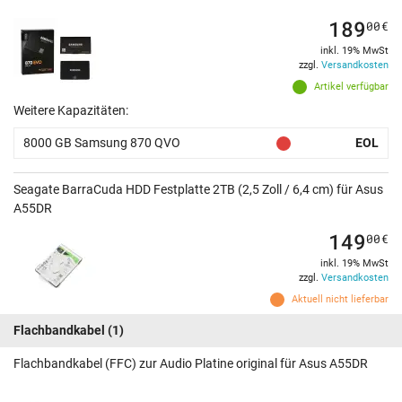
189
00
€
inkl. 19% MwSt
zzgl.
Versandkosten
Artikel verfügbar
Weitere Kapazitäten:
8000 GB Samsung 870 QVO
EOL
Seagate BarraCuda HDD Festplatte 2TB (2,5 Zoll / 6,4 cm) für Asus
A55DR
149
00
€
inkl. 19% MwSt
zzgl.
Versandkosten
Aktuell nicht lieferbar
Flachbandkabel
(1)
Flachbandkabel (FFC) zur Audio Platine original für Asus A55DR