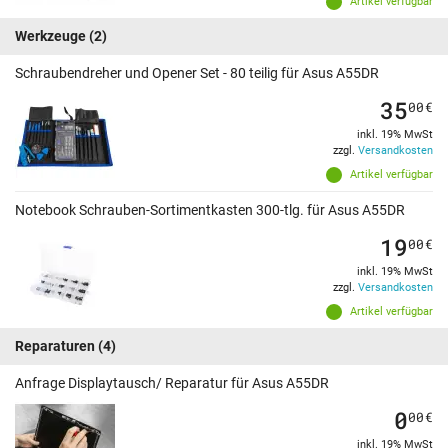
Artikel verfügbar
Werkzeuge
(2)
Schraubendreher und Opener Set - 80 teilig für Asus A55DR
35
00
€
inkl. 19% MwSt
zzgl.
Versandkosten
Artikel verfügbar
Notebook Schrauben-Sortimentkasten 300-tlg. für Asus A55DR
19
00
€
inkl. 19% MwSt
zzgl.
Versandkosten
Artikel verfügbar
Reparaturen
(4)
Anfrage Displaytausch/ Reparatur für Asus A55DR
0
00
€
inkl. 19% MwSt