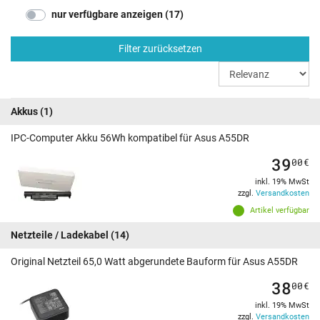
nur verfügbare anzeigen (17)
Filter zurücksetzen
Akkus
(1)
IPC-Computer Akku 56Wh kompatibel für Asus A55DR
39
00
€
inkl. 19% MwSt
zzgl.
Versandkosten
Artikel verfügbar
Netzteile / Ladekabel
(14)
Original Netzteil 65,0 Watt abgerundete Bauform für Asus A55DR
38
00
€
inkl. 19% MwSt
zzgl.
Versandkosten